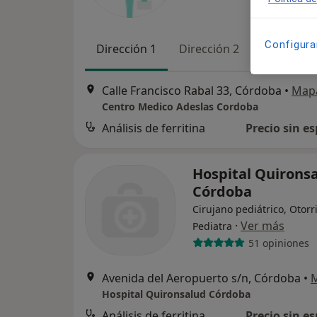
Configura
Dirección 1
Dirección 2
Calle Francisco Rabal 33, Córdoba
•
Map
Centro Medico Adeslas Cordoba
Análisis de ferritina
Precio sin es
Hospital Quirons
Córdoba
Cirujano pediátrico, Otorr
·
Ver más
Pediatra
51 opiniones
Avenida del Aeropuerto s/n, Córdoba
•
Hospital Quironsalud Córdoba
Análisis de ferritina
Precio sin es