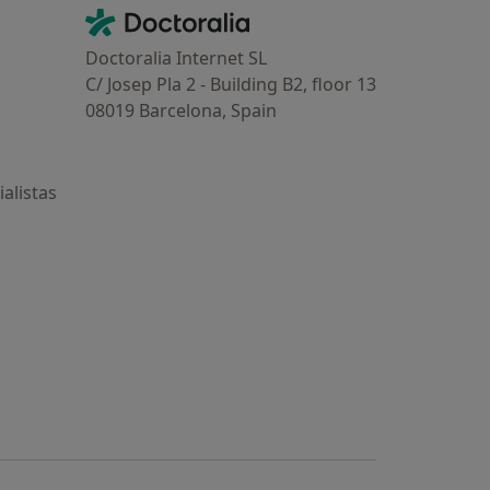
Contacto
Doctoralia - Página de inicio
Doctoralia Internet SL
C/ Josep Pla 2 - Building B2, floor 13
08019 Barcelona, Spain
alistas