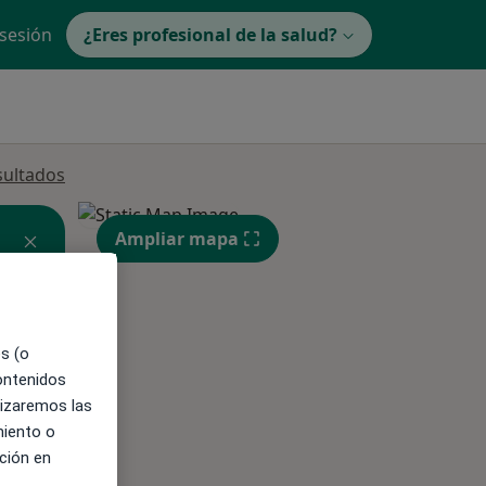
 sesión
¿Eres profesional de la salud?
sultados
Ampliar mapa
es (o
ible
contenidos
lizaremos las
miento o
ción en