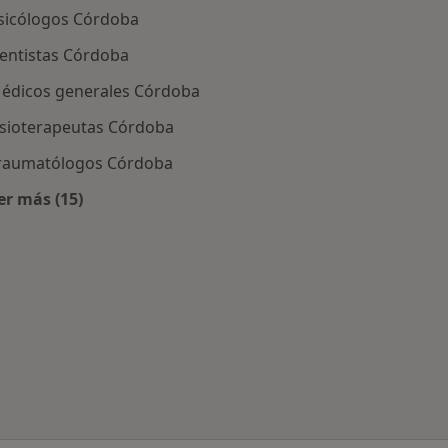
sicólogos Córdoba
entistas Córdoba
édicos generales Córdoba
isioterapeutas Córdoba
raumatólogos Córdoba
er más (15)
Más en esta categoría: Especialistas más solicitados
Córdoba