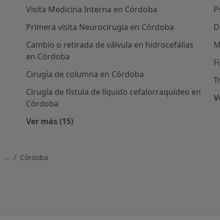
Visita Medicina Interna en Córdoba
P
Primera visita Neurocirugía en Córdoba
D
Cambio o retirada de válvula en hidrocefálias
M
en Córdoba
F
Cirugía de columna en Córdoba
T
Cirugía de fístula de líquido cefalorraquídeo en
V
Córdoba
as en Córdoba
Ver más (15)
Más en esta categoría: Otros servicios en 
a
Córdoba
Cambiar de ciudad