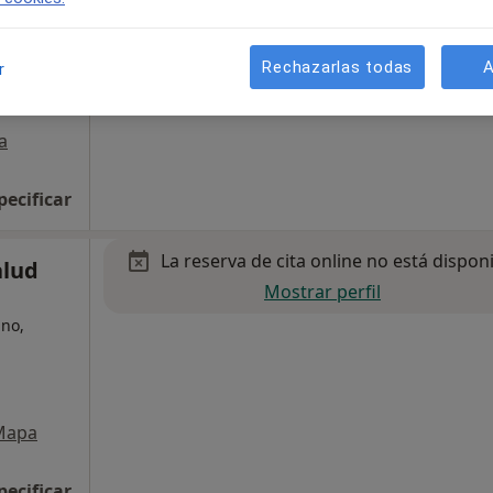
Rechazarlas todas
A
r
a
pecificar
La reserva de cita online no está dispon
alud
Mostrar perfil
ino,
Mapa
pecificar