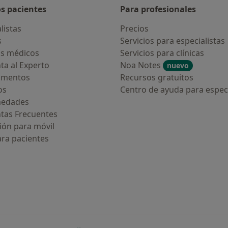
os pacientes
Para profesionales
listas
Precios
s
Servicios para especialistas
s médicos
Servicios para clínicas
ta al Experto
Noa Notes
nuevo
amentos
Recursos gratuitos
os
Centro de ayuda para especi
medades
tas Frecuentes
ión para móvil
ara pacientes