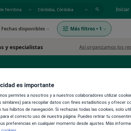
dad, enfermedad o nombre
p. ej. Madrid
Iniciar
Fechas disponibles
Más filtros
•
1
as y especialistas
Así organizamos los re
Traumatólogo
Alergólogo
Ver más
acidad es importante
 nos permites a nosotros y a nuestros colaboradores utilizar cooki
La reserva de cita online no está dispon
 similares) para recopilar datos con fines estadísiticos y ofrecer 
cía
 tus hábitos de navegación. Si rechazas todas las cookies, solo uti
Pedir una cita
 para el correcto uso de nuestra página. Puedes retirar tu consenti
 tus preferencias en cualquier momento desde ajustes. Más informa
e cookies.