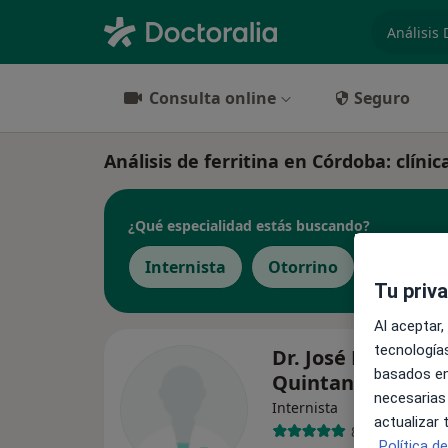
especiali
Consulta online
Seguro
Análisis de ferritina en Córdoba: clínic
¿Qué especialidad estás buscando?
Internista
Otorrino
Pediatra
Tu priv
Al aceptar,
tecnologías
Dr. José María Gar
basados en
Quintana
necesarias
Internista
actualizar
8 opiniones
Política d