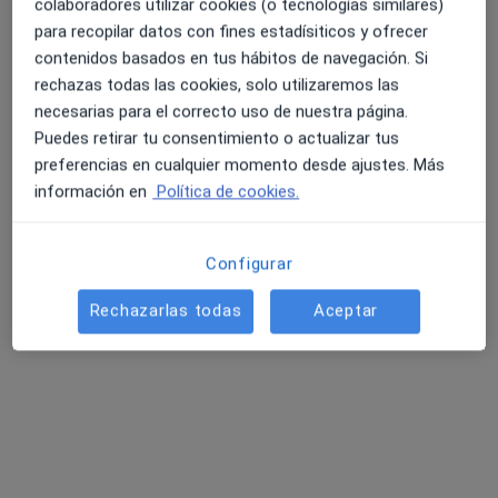
Expertos en arteriografía cerebral
colaboradores utilizar cookies (o tecnologías similares)
para recopilar datos con fines estadísiticos y ofrecer
contenidos basados en tus hábitos de navegación. Si
rechazas todas las cookies, solo utilizaremos las
Antonio Escaño Quero
necesarias para el correcto uso de nuestra página.
Puedes retirar tu consentimiento o actualizar tus
Radiólogo
Vélez-Málaga
preferencias en cualquier momento desde ajustes. Más
información en
Política de cookies.
Raul Espinosa Rosso
Configurar
Neurólogo
Puerto de Santa Maria, El
Rechazarlas todas
Aceptar
Ruth Dinerstein Dilon
Radiólogo
Martorell