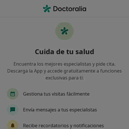
Men
¿Qué estás buscando?
Página De Inicio
Servicios
Arteriografía Cerebral
Arteriografía cerebral -
Cuida de tu salud
Información, expertos y
preguntas frecuentes
Encuentra los mejores especialistas y pide cita.
Descarga la App y accede gratuitamente a funciones
Otros nombres: Arteriografia cerebral
exclusivas para ti:
También conocido como angiograma, la
Gestiona tus visitas fácilmente
arteriografía cerebral es un examen que se realiza
para verificar si hay arterias o venas dañadas u
obstruidas, y que hace uso de los rayos X y un tinte
Envía mensajes a tus especialistas
especial para visualizar el interior de las arterias o
venas, llamado medio de contraste, dentro de una
Recibe recordatorios y notificaciones