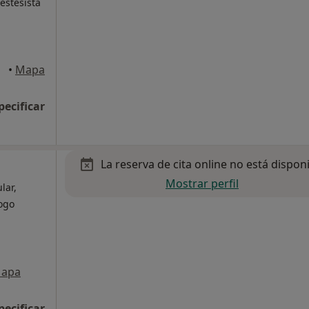
estesista
•
Mapa
pecificar
La reserva de cita online no está dispon
Mostrar perfil
lar,
ogo
apa
pecificar