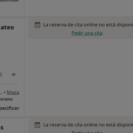
La reserva de cita online no está dispon
Mateo
Pedir una cita
3
Online
 del Moral, (Bloque 10, local 4-5),, Sevilla
•
Mapa
Moreno
pecificar
La reserva de cita online no está dispon
as
Pedir una cita