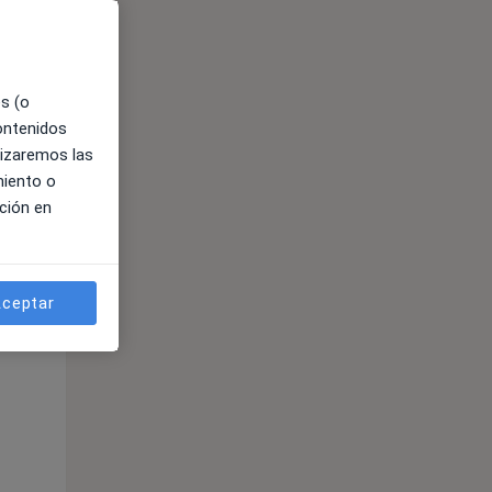
es (o
contenidos
lizaremos las
miento o
ción en
ible
ceptar