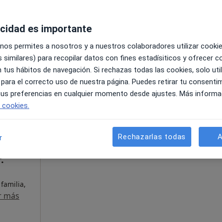
acidad es importante
 nos permites a nosotros y a nuestros colaboradores utilizar cooki
6, Edificio Toledo II, 1º6ª, Sevilla
•
Mapa
 similares) para recopilar datos con fines estadísiticos y ofrecer 
 tus hábitos de navegación. Si rechazas todas las cookies, solo uti
pecificar
 para el correcto uso de nuestra página. Puedes retirar tu consenti
 tus preferencias en cualquier momento desde ajustes. Más informa
e cookies.
La reserva de cita online no está dispon
ogía
Rechazarlas todas
A
r
Mostrar perfil
Me
.
familia,
r más