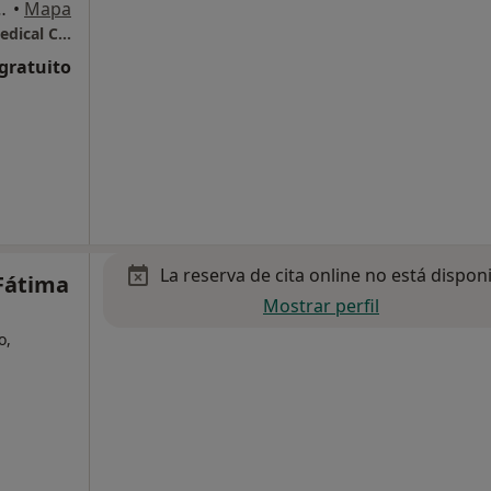
in) , El Porvenir.Sevilla, Sevilla
•
Mapa
Centro Traumatología Deportiva SportMe Medical Center Dr. Bernáldez
 gratuito
La reserva de cita online no está dispon
Fátima
Mostrar perfil
o,