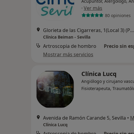
Acupuntor, Alergólogo, An
·
Ver más
80 opiniones
Glorieta de las Cigarreras, 1(Local 3) (Pasando el puente del costurero de la Reina), Sevilla
Clínica Beiman - Sevilla
Artroscopia de hombro
Precio sin es
Mostrar más servicios
Clínica Lucq
Angiólogo y cirujano vascu
Fisioterapeuta, Traumatól
Avenida de Ramón Carande 5, Sevilla
•
M
Clínica Lucq
Artroscopia de hombro
Precio sin es