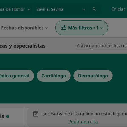
dad, enfermedad o nombre
p. ej. Madrid
Iniciar
Fechas disponibles
Más filtros
•
1
cas y especialistas
Así organizamos los re
dico general
Cardiólogo
Dermatólogo
La reserva de cita online no está dispon
uis
Pedir una cita