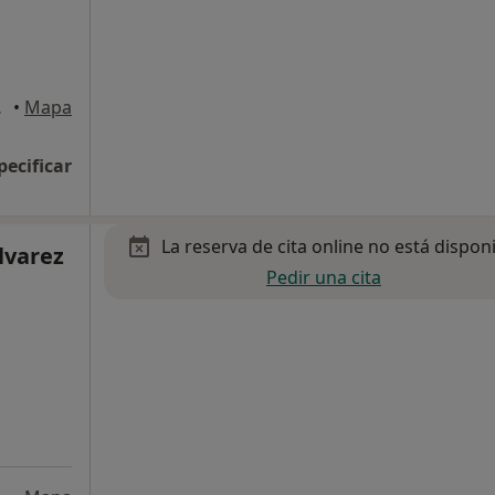
a Cuesta
•
Mapa
pecificar
La reserva de cita online no está dispon
Álvarez
Pedir una cita