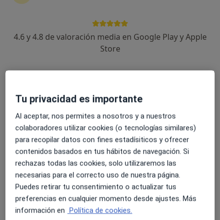
Alejandro Pagán Conesa
4.6 y 4.8 de valoración media en Google Play y Apple
Traumatólogo
Store
Elche
Reservar cita
Ricardo Cuéllar Gutiérrez
Tu privacidad es importante
Traumatólogo
Al aceptar, nos permites a nosotros y a nuestros
Donostia-San Sebastian
colaboradores utilizar cookies (o tecnologías similares)
para recopilar datos con fines estadísiticos y ofrecer
Reservar cita
contenidos basados en tus hábitos de navegación. Si
Pedro Bernáldez Domínguez
rechazas todas las cookies, solo utilizaremos las
necesarias para el correcto uso de nuestra página.
Traumatólogo
Puedes retirar tu consentimiento o actualizar tus
Sevilla
preferencias en cualquier momento desde ajustes. Más
información en
Política de cookies.
Reservar cita