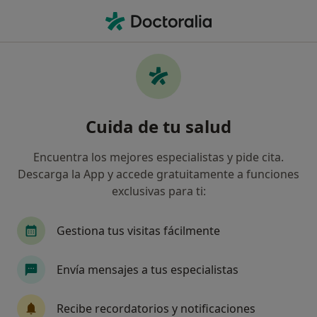
Men
¿Qué estás buscando?
Página De Inicio
Servicios
Artroscopia De Muñeca
Artroscopia de muñeca -
Cuida de tu salud
Información, expertos y
preguntas frecuentes
Encuentra los mejores especialistas y pide cita.
Descarga la App y accede gratuitamente a funciones
exclusivas para ti:
Gestiona tus visitas fácilmente
Información
Pregunta al Experto
Envía mensajes a tus especialistas
Expertos en artroscopia de muñeca
Recibe recordatorios y notificaciones