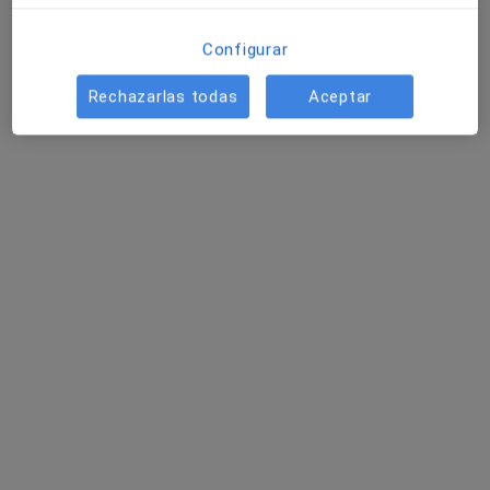
Daniel Vicente Velarde Garrido
Configurar
Traumatólogo
Rechazarlas todas
Aceptar
Brunete
Reservar cita
Derlis Sotelo García
Traumatólogo
A Coruña
Reservar cita
Francisco Gonzalez Muñoz
Traumatólogo
Jerez de la Frontera
Reservar cita