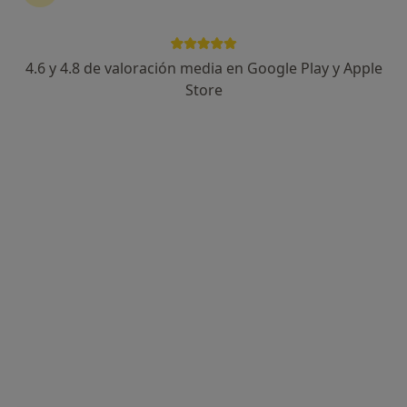
4.6 y 4.8 de valoración media en Google Play y Apple
Silvia García Flores
Store
·
Ver más
Psicóloga
126 opiniones
Dirección
Online
Av. de la Constitución 6 1º Planta Oficina 42, Arroyo de la Miel
•
Mapa
Razón&Emoción
Asesoramiento a padres
65 €
Este especialista no ofrece reserva de cita online en esta dirección.
Pedir una cita