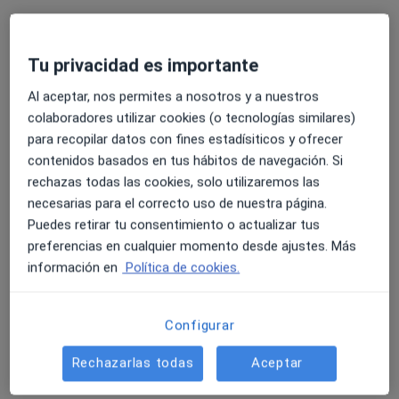
Tu privacidad es importante
Al aceptar, nos permites a nosotros y a nuestros
colaboradores utilizar cookies (o tecnologías similares)
para recopilar datos con fines estadísiticos y ofrecer
Nieves López-Brea Serrat
contenidos basados en tus hábitos de navegación. Si
·
Ver más
Psicóloga, Psicóloga infantil
rechazas todas las cookies, solo utilizaremos las
167 opiniones
necesarias para el correcto uso de nuestra página.
Puedes retirar tu consentimiento o actualizar tus
Dirección
Online
preferencias en cualquier momento desde ajustes. Más
información en
Política de cookies.
Paseo del Generalife, 8, Arroyo de la Miel
•
Mapa
Psycolab
Configurar
Asesoramiento a padres
70 €
Este especialista no ofrece reserva de cita online en esta dirección.
Rechazarlas todas
Aceptar