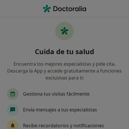
Men
Asesoramiento A Padres • Arroyo de la Miel, Málaga
Filtros
• 1
Mapa
Asesoramiento a padres en Arroyo de la
Cuida de tu salud
Miel: clínicas y especialistas
Así organizamos los resultados
Encuentra los mejores especialistas y pide cita.
Descarga la App y accede gratuitamente a funciones
exclusivas para ti:
¿Qué especialidad estás buscando?
Psicólogo
Psicólogo infantil
Psicopedago
Gestiona tus visitas fácilmente
Envía mensajes a tus especialistas
Recibe recordatorios y notificaciones