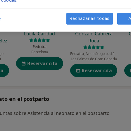
e cookies.
Rechazarlas todas
A
r
Lucila Caridad
Gonzalo Cabrera
élez
Roca
Pediatra
Barcelona
ogo
Pediatra, Neumólogo pediátrico
t
Las Palmas de Gran Canaria
Reservar cita
ta
Reservar cita
ato en el postparto
ntas sobre Asistencia al neonato en el postparto