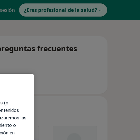
 sesión
¿Eres profesional de la salud?
 preguntas frecuentes
es (o
contenidos
lizaremos las
miento o
ción en