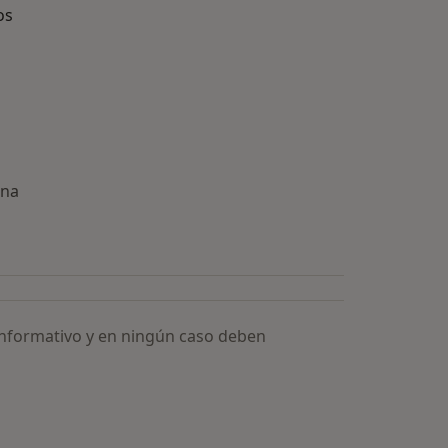
os
ona
ía: Especialistas más solicitados
informativo y en ningún caso deben