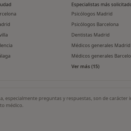
ciudad
Especialistas más solicitad
arcelona
Psicólogos Madrid
adrid
Psicólogos Barcelona
illa
Dentistas Madrid
lencia
Médicos generales Madrid
álaga
Médicos generales Barcel
Ver más (15)
l neonato en el postparto por ciudad
Más en esta categor
ia, especialmente preguntas y respuestas, son de carácter 
to médico.