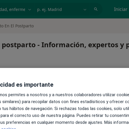
dad, enfermedad o nombre
p. ej. Madrid
Iniciar
to En El Postparto
l postparto - Información, expertos y
acidad es importante
 nos permites a nosotros y a nuestros colaboradores utilizar cooki
n el postparto
 similares) para recopilar datos con fines estadísiticos y ofrecer 
 tus hábitos de navegación. Si rechazas todas las cookies, solo uti
 para el correcto uso de nuestra página. Puedes retirar tu consenti
 tus preferencias en cualquier momento desde ajustes. Más informa