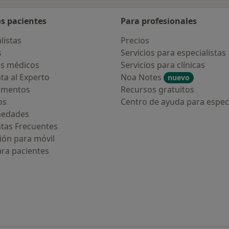
os pacientes
Para profesionales
listas
Precios
s
Servicios para especialistas
s médicos
Servicios para clínicas
ta al Experto
Noa Notes
nuevo
amentos
Recursos gratuitos
os
Centro de ayuda para especi
medades
tas Frecuentes
ión para móvil
ara pacientes