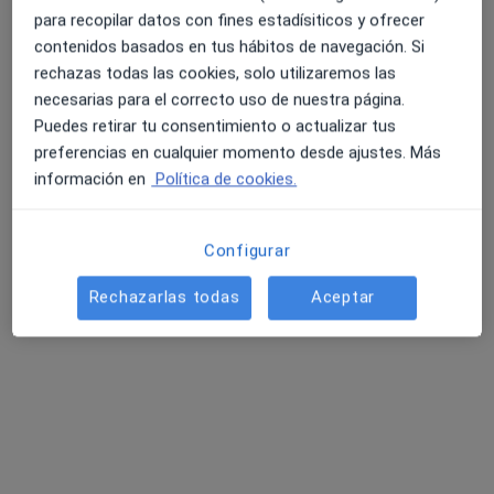
para recopilar datos con fines estadísiticos y ofrecer
Pedir una cita
contenidos basados en tus hábitos de navegación. Si
rechazas todas las cookies, solo utilizaremos las
necesarias para el correcto uso de nuestra página.
Puedes retirar tu consentimiento o actualizar tus
preferencias en cualquier momento desde ajustes. Más
información en
Política de cookies.
Configurar
Dra. Irati Allende Markixana
Rechazarlas todas
Aceptar
·
Ver más
Dermatóloga, Médica estética
132 opiniones
Dirección
Online
Carretera Leioa-Unbe 33 bus, Erandio
•
Mapa
Hospital Quiron Vizcaya