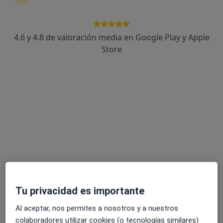
4.6 y 4.8 de valoración media en Google Play y Apple
Dra. Angela Estenaga Pérez de Albéniz
Store
·
Ver más
Dermatóloga
204 opiniones
Experta en láser y cirugía dermatológica
Graduada en Medicina UNAV, dermatóloga vía MIR
Los pacientes valoran de mi la empatía y cercanía
Dirección
Online
Ibaigane Kalea 15 4-5, Getxo
•
Mapa
Getxo - Las Arenas
Tu privacidad es importante
Biopsia cutánea, subcutánea o mucosa
desde 120 €
Al aceptar, nos permites a nosotros y a nuestros
Este especialista no ofrece reserva de cita online en esta dirección.
colaboradores utilizar cookies (o tecnologías similares)