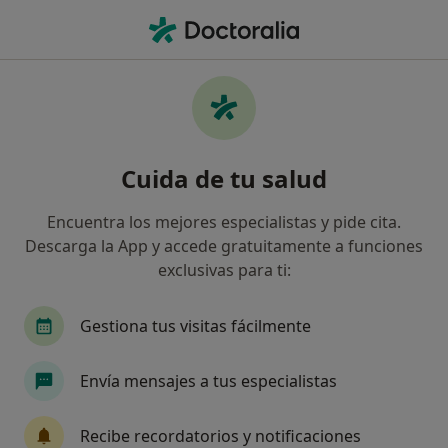
Men
Biopsia Cutánea Subcutánea O Mucosa • Bilbao, Vizcaya
Filtros
• 1
Seguro
Mapa
Biopsia cutánea, subcutánea o mucosa en
Cuida de tu salud
Bilbao: clínicas y especialistas
Así organizamos los resultados
Encuentra los mejores especialistas y pide cita.
Descarga la App y accede gratuitamente a funciones
exclusivas para ti:
¿Qué especialidad estás buscando?
Dermatólogo
Médico estético
Dermatólog
Gestiona tus visitas fácilmente
Envía mensajes a tus especialistas
Recibe recordatorios y notificaciones