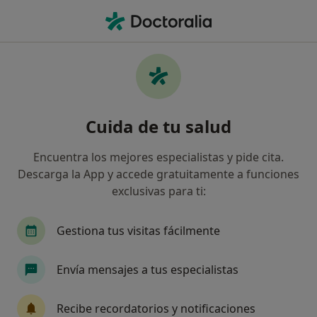
Men
¿Qué estás buscando?
Página De Inicio
Servicios
Biopsia Ósea Con Abordaje Quirúrgico
Biopsia ósea con abordaje
Cuida de tu salud
quirúrgico - Información,
Encuentra los mejores especialistas y pide cita.
expertos y preguntas frecuentes
Descarga la App y accede gratuitamente a funciones
exclusivas para ti:
Otros nombres: Biópsia ósea con abordaje
quirúgico
Gestiona tus visitas fácilmente
Envía mensajes a tus especialistas
Recibe recordatorios y notificaciones