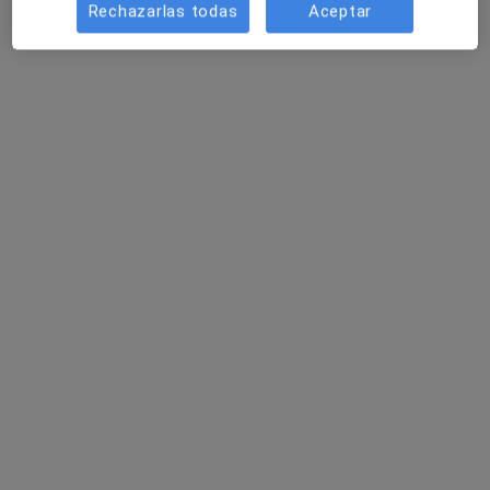
Rechazarlas todas
Aceptar
Ricardo Casal Grau
Traumatólogo
Santa Cruz de Tenerife
Reservar cita
Jose Manuel Moreno Fernandez
Traumatólogo
Murcia
Reservar cita
Francisco Gonzalez Muñoz
Traumatólogo
Jerez de la Frontera
Reservar cita