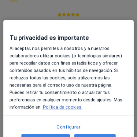
Información
4.6 y 4.8 de valoración media en Google Play y Apple
Expertos en biopsia ósea con abordaje
Store
quirúrgico
Tu privacidad es importante
Al aceptar, nos permites a nosotros y a nuestros
F. Javier Rodríguez Guerrero
colaboradores utilizar cookies (o tecnologías similares)
para recopilar datos con fines estadísiticos y ofrecer
Traumatólogo
contenidos basados en tus hábitos de navegación. Si
Madrid
rechazas todas las cookies, solo utilizaremos las
necesarias para el correcto uso de nuestra página.
Reservar cita
Puedes retirar tu consentimiento o actualizar tus
Maximo Alberto Diez Ulloa
preferencias en cualquier momento desde ajustes. Más
información en
Política de cookies.
Traumatólogo
A Coruña
Configurar
Reservar cita