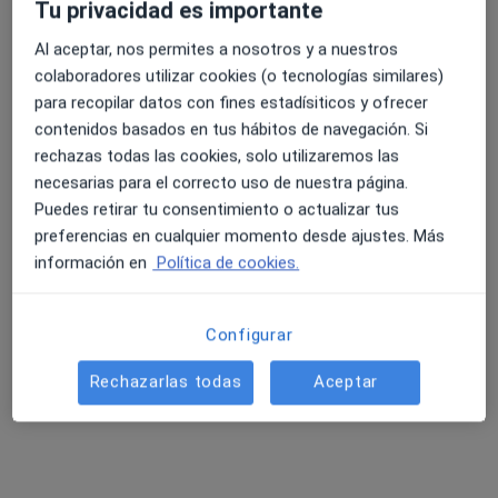
Tu privacidad es importante
Al aceptar, nos permites a nosotros y a nuestros
colaboradores utilizar cookies (o tecnologías similares)
para recopilar datos con fines estadísiticos y ofrecer
Dra. Marta Gil López
contenidos basados en tus hábitos de navegación. Si
rechazas todas las cookies, solo utilizaremos las
·
Ver más
Dentista
necesarias para el correcto uso de nuestra página.
98 opiniones
Puedes retirar tu consentimiento o actualizar tus
Raval de Robuster 28 bajo 2, Reus
•
Mapa
preferencias en cualquier momento desde ajustes. Más
Clínica Dental Mediterránea Reus
información en
Política de cookies.
Carillas de composite
Precio sin especificar
Este servicio no está disponible.
Configurar
Otros servicios
Rechazarlas todas
Aceptar