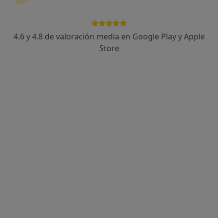
4.6 y 4.8 de valoración media en Google Play y Apple
Dr. Antoni Auladell
Store
·
Ver más
Dentista
10 opiniones
c/ Sant Joan,34 3R 3A, Reus
•
Mapa
Ortodent - Clínica Anton Auladell
Carillas de composite
Precio sin especificar
Este especialista no ofrece reserva de cita online en esta dirección.
Pedir una cita