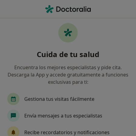
Men
Carillas De Composite • Reus, Tarragona
Filtros
• 1
Seguro
Mapa
Carillas de composite en Reus: clínicas y
Cuida de tu salud
especialistas
Así organizamos los resultados
Encuentra los mejores especialistas y pide cita.
Descarga la App y accede gratuitamente a funciones
exclusivas para ti:
¿Cuál es tu compañía aseguradora?
Asisa
DKV Seguros
Aegon Salud
Alia
Gestiona tus visitas fácilmente
Envía mensajes a tus especialistas
Recibe recordatorios y notificaciones