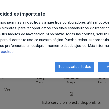
al, Médico
acidad es importante
Este servicio no está disponible.
 nos permites a nosotros y a nuestros colaboradores utilizar cooki
Otros servicios
 similares) para recopilar datos con fines estadísiticos y ofrecer 
 tus hábitos de navegación. Si rechazas todas las cookies, solo uti
 para el correcto uso de nuestra página. Puedes retirar tu consenti
apa
 tus preferencias en cualquier momento desde ajustes. Más informa
e cookies.
pecificar
Rechazarlas todas
A
r
ez
Hoy
Mañana
Dom
7 ago.
8 ago.
9 ago.
·
Ver
l
Este servicio no está disponible.