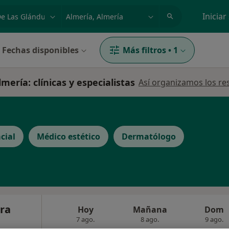
dad, enfermedad o nombre
p. ej. Madrid
Iniciar
Fechas disponibles
Más filtros
•
1
mería: clínicas y especialistas
Así organizamos los re
cial
Médico estético
Dermatólogo
era
Hoy
Mañana
Dom
7 ago.
8 ago.
9 ago.