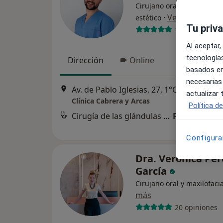
Cirujano oral y maxilofaci
·
Ver más
estético
Tu priv
111 opiniones
Al aceptar,
tecnologías
Dirección
Online
basados en
necesarias
Av. de Pablo Iglesias, 27, 1°C, Almería
•
M
actualizar
Clínica Cabrera y Arcas
Política d
Cirugía de las glándulas salivares
Precio sin es
Configura
Dra. Verónica Pér
García
Cirujano oral y maxilofacia
más
20 opiniones