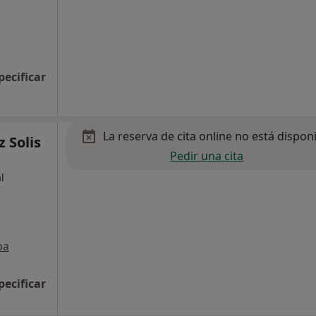
pecificar
La reserva de cita online no está dispon
 Solis
Pedir una cita
l
pa
pecificar