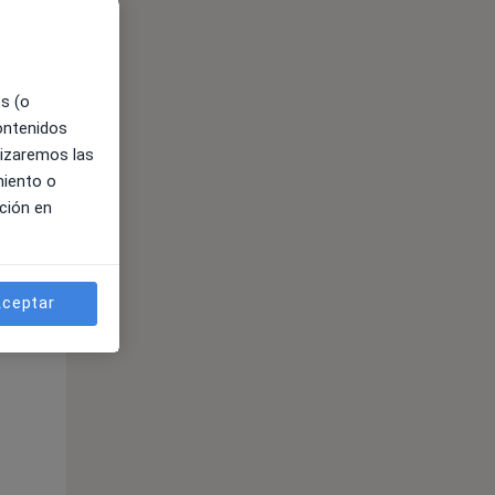
es (o
contenidos
lizaremos las
miento o
ción en
ceptar