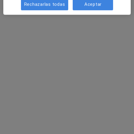
Ana García Navarro
Rechazarlas todas
Aceptar
Cirujano general
Granada
Reservar cita
Manuel Ferrer Márquez
Cirujano general
Almería
Reservar cita
Yaima Guerrero de la Rosa
Cirujano general, Proctólogo
Barcelona
Reservar cita
Felipe Alconchel