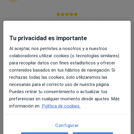
Expertos en cirugía de tumores anales
4.6 y 4.8 de valoración media en Google Play y Apple
benignos
Store
Tu privacidad es importante
Al aceptar, nos permites a nosotros y a nuestros
Carlos Ortiz Johansson
colaboradores utilizar cookies (o tecnologías similares)
Cirujano general
para recopilar datos con fines estadísiticos y ofrecer
Madrid
contenidos basados en tus hábitos de navegación. Si
rechazas todas las cookies, solo utilizaremos las
Reservar cita
necesarias para el correcto uso de nuestra página.
Puedes retirar tu consentimiento o actualizar tus
Manuel Bardaji Bofill
preferencias en cualquier momento desde ajustes. Más
Cirujano general
información en
Política de cookies.
Barcelona
Reservar cita
Configurar