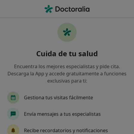
Men
¿Qué estás buscando?
Página De Inicio
Servicios
Cirugía De Tumores Anales Benignos
Cirugía de tumores anales
Cuida de tu salud
benignos - Información, expertos
Encuentra los mejores especialistas y pide cita.
y preguntas frecuentes
Descarga la App y accede gratuitamente a funciones
exclusivas para ti:
Otros nombres: Tumores anales benignos. Cierre
quirúrgico
Gestiona tus visitas fácilmente
Envía mensajes a tus especialistas
Recibe recordatorios y notificaciones
Información