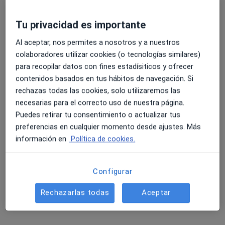
Tu privacidad es importante
Al aceptar, nos permites a nosotros y a nuestros
Clinica Dental Dr. Palma
colaboradores utilizar cookies (o tecnologías similares)
Dentista
para recopilar datos con fines estadísiticos y ofrecer
105 opiniones
contenidos basados en tus hábitos de navegación. Si
C. San Jerónimo 52, 2º C, Granada
•
Mapa
rechazas todas las cookies, solo utilizaremos las
Clinica Dental Dr. Palma
necesarias para el correcto uso de nuestra página.
Puedes retirar tu consentimiento o actualizar tus
Cirugía del frenillo labial
Precio sin especificar
preferencias en cualquier momento desde ajustes. Más
Mostrar más servicios
información en
Política de cookies.
Configurar
Dr. Javier Palma
Gutierrez
Rechazarlas todas
Aceptar
Ningún profesional de este centro tiene citas disponibles
Mostrar perfil