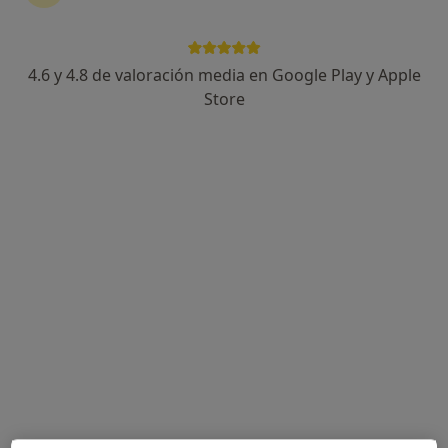
4.6 y 4.8 de valoración media en Google Play y Apple
Dr. Javier Palma Gutierrez
Store
·
Ver más
Dentista
120 opiniones
C. San Jerónimo 52, 2º C, Granada
•
Mapa
Clinica Dental Dr. Palma
Cirugía del frenillo labial
Precio sin especificar
Este especialista no ofrece reserva de cita online en esta dirección.
Pedir una cita