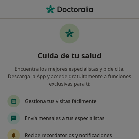
Men
Cirugía Del Frenillo Labial • Granada, Granada
Filtros
• 1
Seguro
Mapa
Cirugía del frenillo labial en Granada:
Cuida de tu salud
clínicas y especialistas
Así organizamos los resultados
Encuentra los mejores especialistas y pide cita.
Descarga la App y accede gratuitamente a funciones
exclusivas para ti:
¿Qué especialidad estás buscando?
Dentista
Cirujano oral y maxilofacial
Gestiona tus visitas fácilmente
Envía mensajes a tus especialistas
Recibe recordatorios y notificaciones