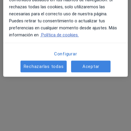
rechazas todas las cookies, solo utilizaremos las
necesarias para el correcto uso de nuestra página.
Dr. Francisco Hernández Oliveros
Puedes retirar tu consentimiento o actualizar tus
Cirujano pediátrico
preferencias en cualquier momento desde ajustes. Más
Boadilla del Monte
información en
Política de cookies.
Normalmente cicatriza solo sin problemas, no
Configurar
es necesaria la cirugía reparadora. Si se nota
mucho hueco entre los incisivos,
Rechazarlas todas
Aceptar
probablemente tenga relación con la propia
disposición de…
Hace un día me quitaron los puntos de mi
sutura del frenillo bucal ¿Puedo besar a mi
novia así ?