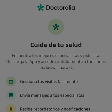
Men
¿Qué estás buscando?
Página De Inicio
Servicios
Cirugía Del Frenillo Labial
Cuida de tu salud
Encuentra los mejores especialistas y pide cita.
Información
Pregunta al Experto
Descarga la App y accede gratuitamente a funciones
exclusivas para ti:
Gestiona tus visitas fácilmente
Me hicieron una operación all on six con la
Envía mensajes a tus especialistas
extracción de mis dientes y poniendo
implantes ya hace 5 años. En la operación sin
Recibe recordatorios y notificaciones
habérmelo consultado antes y yo bajo