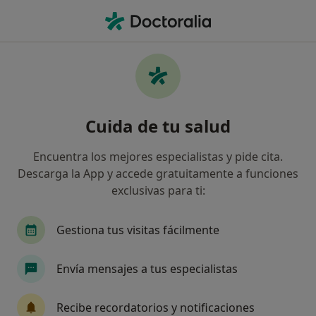
Men
Cirugía Fístula Sacrocoxígea • Las Palmas de Gran Canaria, Las Palmas
Filtros
• 1
Seguro
Mapa
Cirugía fístula sacrocoxígea en Las Palmas
Cuida de tu salud
de Gran Canaria: clínicas y especialistas
Así organizamos los resultados
Encuentra los mejores especialistas y pide cita.
Descarga la App y accede gratuitamente a funciones
exclusivas para ti:
¿Qué especialidad estás buscando?
Cirujano general
Médico general
Gestiona tus visitas fácilmente
Envía mensajes a tus especialistas
Recibe recordatorios y notificaciones