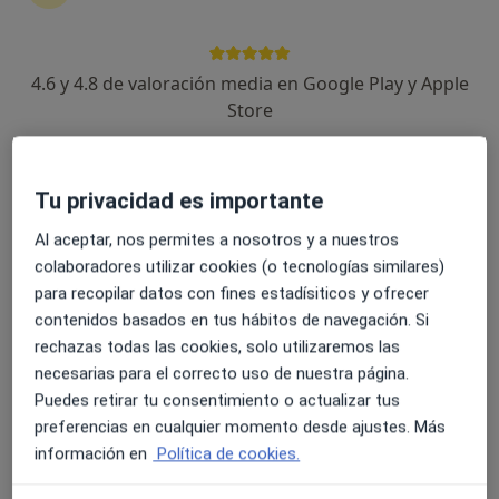
4.6 y 4.8 de valoración media en Google Play y Apple
Instituto Proctologico Dr Padrón - Gran
Store
Canaria
Cirujano general, Médico general
Tu privacidad es importante
C/ Domingo Rivero 2 (esq. Juan XXIII), Las Palmas de Gran Canaria
•
Mapa
Instituto Proctologico Dr Padrón - Gran Canaria
Al aceptar, nos permites a nosotros y a nuestros
Cirugía fístula sacrocoxígea
Precio sin especificar
colaboradores utilizar cookies (o tecnologías similares)
para recopilar datos con fines estadísiticos y ofrecer
Mostrar más servicios
contenidos basados en tus hábitos de navegación. Si
Ningún profesional de este centro tiene citas disponibles
rechazas todas las cookies, solo utilizaremos las
necesarias para el correcto uso de nuestra página.
Mostrar perfil
Puedes retirar tu consentimiento o actualizar tus
preferencias en cualquier momento desde ajustes. Más
información en
Política de cookies.