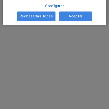
Configurar
Rechazarlas todas
Aceptar
Fernando Padron Barrera
·
Ver más
Cirujano general
C/ Domingo Rivero 2 (esq. Juan XXIII), Las Palmas de Gran Canaria
•
Mapa
Instituto Proctologico Dr Padrón - Gran Canaria
Cirugía fístula sacrocoxígea
Precio sin especificar
Este especialista no ofrece reserva de cita online en esta dirección.
Pedir una cita