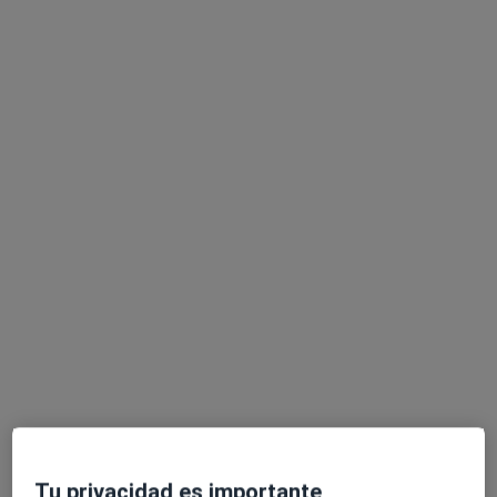
Dra. Lissette Concepción
·
Ver más
Médica estética, Médica de familia
8 opiniones
Calle los Gofiones 1, San Gregorio (Telde)
•
Mapa
Centro Médico Finlay
Peeling
120 €
Este especialista no ofrece reserva de cita online en esta dirección.
Pedir una cita
Tu privacidad es importante