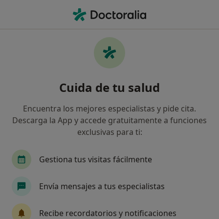
Men
Peeling • Las Palmas de Gran Canaria, Las Palmas
Filtros
• 1
Seguro
Mapa
Peeling en Las Palmas de Gran Canaria:
Cuida de tu salud
clínicas y especialistas
Así organizamos los resultados
Encuentra los mejores especialistas y pide cita.
Descarga la App y accede gratuitamente a funciones
exclusivas para ti:
¿Qué especialidad estás buscando?
Médico estético
Dermatólogo
Médico de f
Gestiona tus visitas fácilmente
Envía mensajes a tus especialistas
Recibe recordatorios y notificaciones