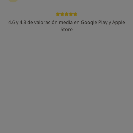
4.6 y 4.8 de valoración media en Google Play y Apple
Dra. Yoiced Salar Peñate
Store
·
Ver más
Médica estética
142 opiniones
Calle Dr. José Juan Megías 13, Las Palmas de Gran Canaria
•
Mapa
Centro Médico Estético Doctora Yoiced Salar
Peeling
Precio sin especificar
Este servicio no está disponible.
Otros servicios