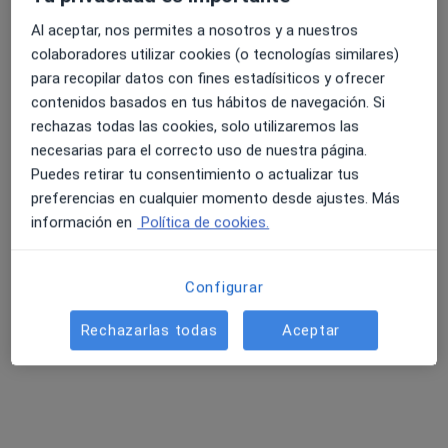
Al aceptar, nos permites a nosotros y a nuestros
colaboradores utilizar cookies (o tecnologías similares)
para recopilar datos con fines estadísiticos y ofrecer
contenidos basados en tus hábitos de navegación. Si
rechazas todas las cookies, solo utilizaremos las
Dr. Juan Pedro Jiménez Sarmiento
necesarias para el correcto uso de nuestra página.
Puedes retirar tu consentimiento o actualizar tus
Médico estético
preferencias en cualquier momento desde ajustes. Más
Diderot, 23, 1º, Las Palmas de Gran Canaria
•
Mapa
información en
Política de cookies.
Centro Médico Centtia
Peeling
Precio sin especificar
Configurar
Este especialista no ofrece reserva de cita online en esta dirección.
Rechazarlas todas
Aceptar
Pedir una cita