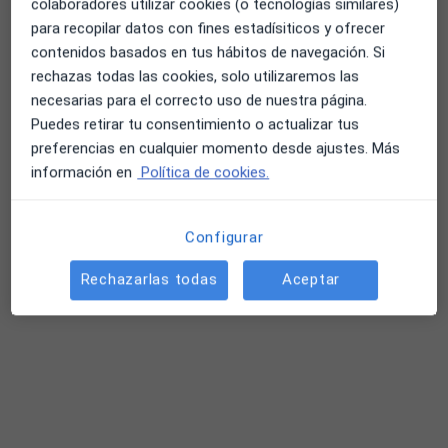
Hernández
Segundo Rodriguez
colaboradores utilizar cookies (o tecnologías similares)
para recopilar datos con fines estadísiticos y ofrecer
Ver todos los especialistas (18)
contenidos basados en tus hábitos de navegación. Si
Ningún profesional de este centro tiene citas disponibles
rechazas todas las cookies, solo utilizaremos las
necesarias para el correcto uso de nuestra página.
Mostrar perfil
Puedes retirar tu consentimiento o actualizar tus
preferencias en cualquier momento desde ajustes. Más
información en
Política de cookies.
Configurar
Rechazarlas todas
Aceptar
Dra. Jéssica González Ramos
·
Ver más
Dermatóloga, Médica estética
71 opiniones
Dirección
Online