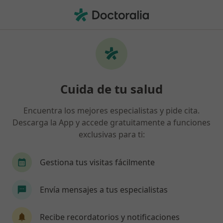
Men
Visitas Sucesivas Dermatología • Las Palmas de Gran Canaria, Las Palmas
Filtros
• 1
Seguro
Mapa
Visitas sucesivas Dermatología en Las
Cuida de tu salud
Palmas de Gran Canaria: clínicas y
especialistas
Encuentra los mejores especialistas y pide cita.
Así organizamos los resultados
Descarga la App y accede gratuitamente a funciones
exclusivas para ti:
¿Qué especialidad estás buscando?
Gestiona tus visitas fácilmente
Dermatólogo
Médico estético
Enfermero
Envía mensajes a tus especialistas
Recibe recordatorios y notificaciones