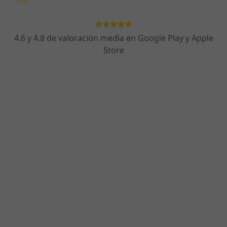
4.6 y 4.8 de valoración media en Google Play y Apple
Store
Dra. Irene Castaño González
·
Ver más
Dermatóloga
119 opiniones
Dirección
Online
Calle Juan Ramón Jiménez, 43, local 6 7, Las Palmas de Gran Canaria
•
Mapa
Centro Médico KOA
Visitas sucesivas Dermatología
desde 80 €
Este servicio no está disponible.
Otros servicios