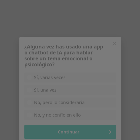
Pedir una cita
¿Alguna vez has usado una app
o chatbot de IA para hablar
sobre un tema emocional o
psicológico?
Sí, varias veces
Dra. Nieves Martín Salgado
Sí, una vez
Dermatólogo
1 opinión
No, pero lo consideraría
Cl. Presidente Alvear, 52-1º, Las Palmas de Gran Canaria
•
Mapa
No, y no confío en ello
Dra. Nieves Martín
Visitas sucesivas Dermatología
Precio sin especificar
Continuar
Este especialista no ofrece reserva de cita online en esta dirección.
Pedir una cita