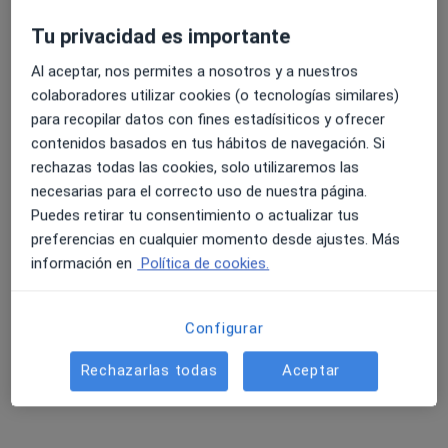
Tu privacidad es importante
Al aceptar, nos permites a nosotros y a nuestros
colaboradores utilizar cookies (o tecnologías similares)
para recopilar datos con fines estadísiticos y ofrecer
contenidos basados en tus hábitos de navegación. Si
rechazas todas las cookies, solo utilizaremos las
Irene Bethencourt Delgado
necesarias para el correcto uso de nuestra página.
Puedes retirar tu consentimiento o actualizar tus
·
Ver más
Psicóloga
preferencias en cualquier momento desde ajustes. Más
96 opiniones
información en
Política de cookies.
Dirección
Online
Configurar
Calle Viera y Clavijo 11 1ª planta, despacho 19, Las Palmas de Gran Canaria
•
Mapa
Rechazarlas todas
Aceptar
Consultorio privado
Coaching deportivo
Precio sin especificar
Este especialista no ofrece reserva de cita online en esta dirección.