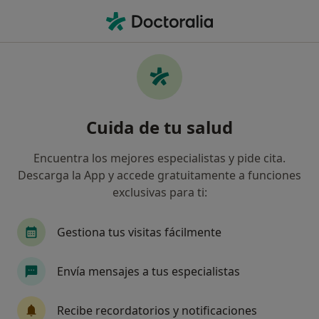
Men
Coaching Deportivo • Las Palmas de Gran Canaria, Las Palmas
Filtros
• 1
Seguro
Mapa
Coaching deportivo en Las Palmas de Gran
Cuida de tu salud
Canaria: clínicas y especialistas
Así organizamos los resultados
Encuentra los mejores especialistas y pide cita.
Descarga la App y accede gratuitamente a funciones
exclusivas para ti:
¿Qué especialidad estás buscando?
Psicólogo
Fisioterapeuta
Médico rehabili
Gestiona tus visitas fácilmente
Envía mensajes a tus especialistas
Recibe recordatorios y notificaciones