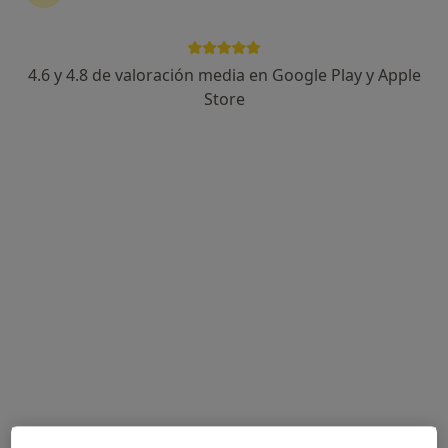
4.6 y 4.8 de valoración media en Google Play y Apple
Jose Molina
Store
·
Ver más
Psicólogo
69 opiniones
Especialista en estrés, duelo, traumas, emociones.
Terapia EMDR. Cognitivo-Conductual, Integradora.
Especialista en terapia & psicología forense
Avenida Rafael Cabrera, 22A, Las Palmas de Gran Canaria
•
Mapa
Centros Cambio
Coaching deportivo
80 €
Este especialista no ofrece reserva de cita online en esta dirección.
Pedir una cita