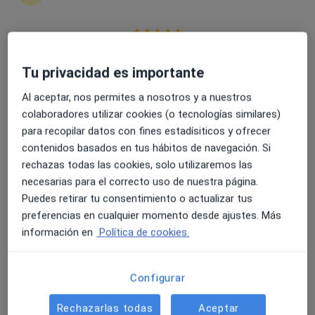
Sara López Cantón
4.6 y 4.8 de valoración media en Google Play y Apple
Store
Tu privacidad es importante
Psicólogo
Tres Cantos
Al aceptar, nos permites a nosotros y a nuestros
colaboradores utilizar cookies (o tecnologías similares)
Reservar cita
para recopilar datos con fines estadísiticos y ofrecer
Adriana Pastó Pernía
contenidos basados en tus hábitos de navegación. Si
rechazas todas las cookies, solo utilizaremos las
Psicólogo, Terapeuta complementario
necesarias para el correcto uso de nuestra página.
Valencia
Puedes retirar tu consentimiento o actualizar tus
preferencias en cualquier momento desde ajustes. Más
Reservar cita
información en
Política de cookies.
Elena Zapater Lucas-Torres
Configurar
Psicólogo, Psicólogo infantil
Tres Cantos
Rechazarlas todas
Aceptar