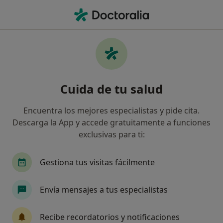
Men
¿Qué estás buscando?
Página De Inicio
Servicios
Coaching En Psicología Positiva
Coaching en psicología positiva -
Cuida de tu salud
Información, expertos y
Encuentra los mejores especialistas y pide cita.
preguntas frecuentes
Descarga la App y accede gratuitamente a funciones
exclusivas para ti:
Gestiona tus visitas fácilmente
Información
Envía mensajes a tus especialistas
Expertos en coaching en psicología positiva
Recibe recordatorios y notificaciones