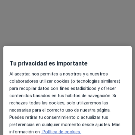
Dr. Juan Herrador Fuentes
Tu privacidad es importante
·
Ver más
Cardiólogo
56 opiniones
Al aceptar, nos permites a nosotros y a nuestros
colaboradores utilizar cookies (o tecnologías similares)
Plaza de la constitución 12, Jaén
•
Mapa
para recopilar datos con fines estadísiticos y ofrecer
Clínica Vitaudio Constitución
contenidos basados en tus hábitos de navegación. Si
Consulta de revisión
7 €
rechazas todas las cookies, solo utilizaremos las
Este especialista no ofrece reserva de cita online en esta dirección.
necesarias para el correcto uso de nuestra página.
Puedes retirar tu consentimiento o actualizar tus
Pedir una cita
preferencias en cualquier momento desde ajustes. Más
información en
Política de cookies.