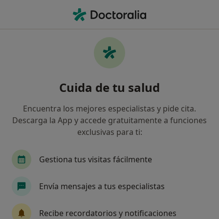
Men
Consulta De Revisión • Jaén, Jaén
Filtros
• 1
Seguro
Mapa
Consulta de revisión en Jaén: clínicas y
Cuida de tu salud
especialistas
Así organizamos los resultados
Encuentra los mejores especialistas y pide cita.
Descarga la App y accede gratuitamente a funciones
exclusivas para ti:
¿Qué especialidad estás buscando?
Terapeuta complementario
Otorrino
Log
Gestiona tus visitas fácilmente
Envía mensajes a tus especialistas
Recibe recordatorios y notificaciones