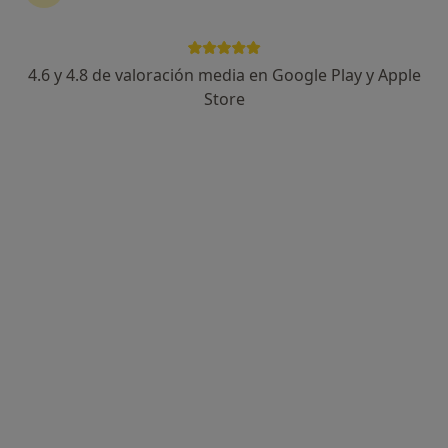
4.6 y 4.8 de valoración media en Google Play y Apple
Store
Opción de pago online
Fabiola Garcera Arango
·
Ver más
Terapeuta complementaria
4 opiniones
Dirección
Online
Calle Navas de Tolosa, 7, Jaén
•
Mapa
RECONECTA - Fabiola Garcerá Arango
Consulta de revisión
desde 40 €
Este especialista no ofrece reserva de cita online en esta dirección.
Pedir una cita