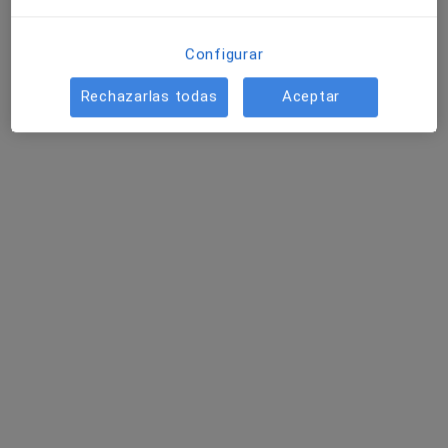
Configurar
Rechazarlas todas
Aceptar
Dra. Edith Karelly Burgueño Uriarte
·
Ver más
Otorrinolaringóloga
40 opiniones
Dirección
Online
Calle de Sefarad 30, Jaén
•
Mapa
Especialidades Médicas "La Estrella"-Calle Sefarad 30
Consulta de revisión
18 €
Este especialista no ofrece reserva de cita online en esta dirección.