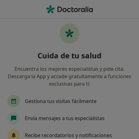
Men
Desensibilización Sistemática • Algemesi, Valencia
Filtros
• 1
Mapa
Desensibilización sistemática en Algemesi:
Cuida de tu salud
clínicas y especialistas
Así organizamos los resultados
Encuentra los mejores especialistas y pide cita.
Descarga la App y accede gratuitamente a funciones
exclusivas para ti:
¿Qué especialidad estás buscando?
Psicólogo
Gestiona tus visitas fácilmente
Envía mensajes a tus especialistas
Recibe recordatorios y notificaciones