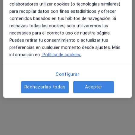
colaboradores utilizar cookies (o tecnologías similares)
para recopilar datos con fines estadísiticos y ofrecer
contenidos basados en tus hábitos de navegación. Si
rechazas todas las cookies, solo utilizaremos las
Perfil nuevo
necesarias para el correcto uso de nuestra página.
Laia Giménez Serrano
Puedes retirar tu consentimiento o actualizar tus
·
Ver más
Psicóloga
preferencias en cualquier momento desde ajustes. Más
13 opiniones
información en
Política de cookies.
Dirección
Online
Configurar
Carrer de Cullera 11, Sueca
•
Mapa
Rechazarlas todas
Aceptar
Consulta Sueca
Desensibilización sistemática
65 €
Este especialista no ofrece reserva de cita online en esta dirección.
Pedir una cita