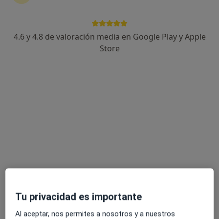
4.6 y 4.8 de valoración media en Google Play y Apple
Dra. Encarna López Pedreño
Store
·
Ver más
Psicólogo
34 opiniones
Carrer Hort dels Frares, 21, 1º, 2ª, Alzira
•
Mapa
Consulta Privada Alzira
Desensibilización sistemática
Precio sin especificar
Este especialista no ofrece reserva de cita online en esta dirección.
Pedir una cita
Tu privacidad es importante
Al aceptar, nos permites a nosotros y a nuestros