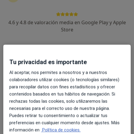
Javier Ponce de Leon Roca
4.6 y 4.8 de valoración media en Google Play y Apple
Urólogo
Store
Barcelona
Reservar cita
Carlos Errando Smet
Tu privacidad es importante
Urólogo
Al aceptar, nos permites a nosotros y a nuestros
Barcelona
colaboradores utilizar cookies (o tecnologías similares)
Reservar cita
para recopilar datos con fines estadísiticos y ofrecer
contenidos basados en tus hábitos de navegación. Si
María Montlleó González
rechazas todas las cookies, solo utilizaremos las
necesarias para el correcto uso de nuestra página.
Urólogo
Puedes retirar tu consentimiento o actualizar tus
Barcelona
preferencias en cualquier momento desde ajustes. Más
Reservar cita
información en
Política de cookies.