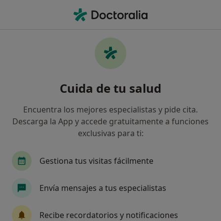
Men
¿Qué estás buscando?
Página De Inicio
Servicios
Diverticulectomia Vesical
Diverticulectomia vesical -
Cuida de tu salud
Información, expertos y
preguntas frecuentes
Encuentra los mejores especialistas y pide cita.
Descarga la App y accede gratuitamente a funciones
exclusivas para ti:
Gestiona tus visitas fácilmente
Información
Pregunta al Experto
Envía mensajes a tus especialistas
Expertos en diverticulectomia vesical
Recibe recordatorios y notificaciones