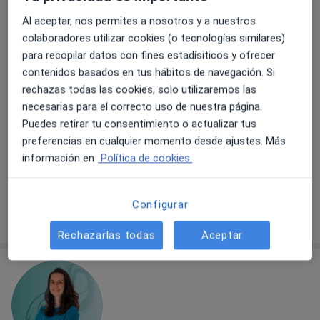
Al aceptar, nos permites a nosotros y a nuestros
colaboradores utilizar cookies (o tecnologías similares)
para recopilar datos con fines estadísiticos y ofrecer
Laura Pérez Teis
contenidos basados en tus hábitos de navegación. Si
·
Ver más
Fisioterapeuta
rechazas todas las cookies, solo utilizaremos las
98 opiniones
necesarias para el correcto uso de nuestra página.
C/ Galileu 301, entresòl 2a, Barcelona
•
Mapa
Puedes retirar tu consentimiento o actualizar tus
LAURA PÉREZ FISIO
preferencias en cualquier momento desde ajustes. Más
información en
Política de cookies.
Drenaje linfático
48 €
Este especialista no ofrece reserva de cita online en esta dirección.
Configurar
Pedir una cita
Rechazarlas todas
Aceptar