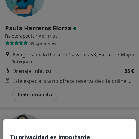
Paula Herreros Elorza
·
Ver más
Fisioterapeuta
89 opiniones
Avinguda de la Riera de Cassoles 53, Barcelona
•
Mapa
Integraia
Drenaje linfático
55 €
Este especialista no ofrece reserva de cita online en esta dirección.
Pedir una cita
Tu privacidad es importante