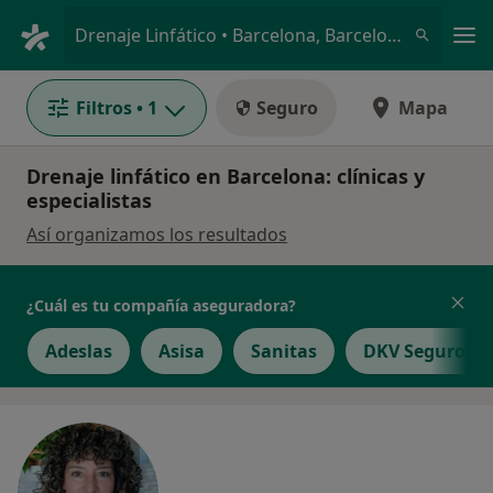
Men
Drenaje Linfático • Barcelona, Barcelona
Filtros
• 1
Seguro
Mapa
Drenaje linfático en Barcelona: clínicas y
especialistas
Así organizamos los resultados
¿Cuál es tu compañía aseguradora?
Adeslas
Asisa
Sanitas
DKV Seguros