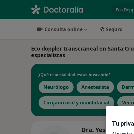
especiali
Consulta online
Seguro
Eco doppler transcraneal en Santa Cruz
especialistas
¿Qué especialidad estás buscando?
Neurólogo
Anestesista
Derm
Cirujano oral y maxilofacial
Ver 
Tu priv
Dra. Yessica Cont