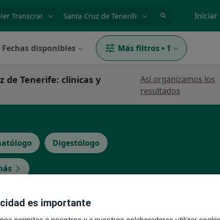
dad, enfermedad o nombre
p. ej. Madrid
Iniciar
Fechas disponibles
Más filtros
•
1
 de Tenerife: clínicas y
Así organizamos los
resultados
atólogo
Digestólogo
más
acidad es importante
La reserva de cita online no está dispon
reras