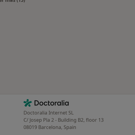
er más (15)
Más en esta categoría: Especialistas más solicitados
anta Cruz de Tenerife
Contacto
Doctoralia - Página de inicio
Doctoralia Internet SL
C/ Josep Pla 2 - Building B2, floor 13
08019 Barcelona, Spain