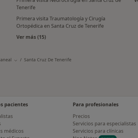
Primera visita Neurocirugía en Santa Cruz de
V
Tenerife
Primera visita Traumatología y Cirugía
Ortopédica en Santa Cruz de Tenerife
Ver más (15)
s en Santa Cruz de Tenerife
Más en esta categoría: Otros servicios en S
raneal
Santa Cruz De Tenerife
Cambiar de ciudad
os pacientes
Para profesionales
listas
Precios
s
Servicios para especialistas
s médicos
Servicios para clínicas