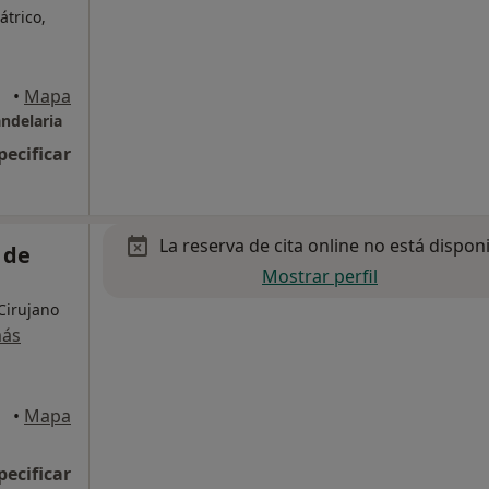
átrico,
•
Mapa
andelaria
pecificar
La reserva de cita online no está dispon
 de
Mostrar perfil
Cirujano
más
•
Mapa
pecificar