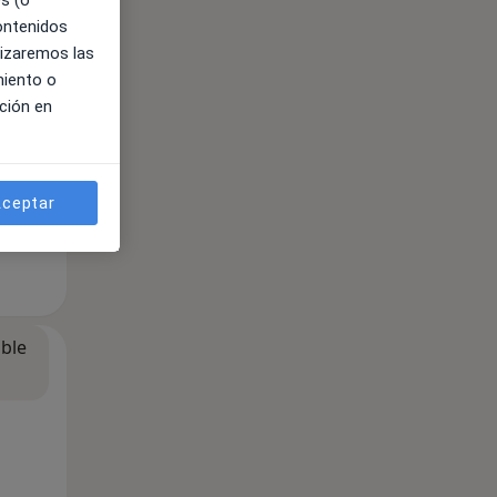
es (o
contenidos
lizaremos las
miento o
ción en
ceptar
ible