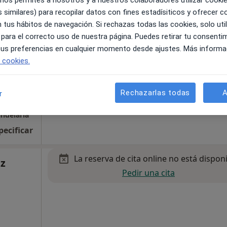
 nos permites a nosotros y a nuestros colaboradores utilizar cooki
Pedir una cita
 similares) para recopilar datos con fines estadísiticos y ofrecer 
 tus hábitos de navegación. Si rechazas todas las cookies, solo uti
 para el correcto uso de nuestra página. Puedes retirar tu consenti
 tus preferencias en cualquier momento desde ajustes. Más informa
e cookies.
Rechazarlas todas
A
r
•
Mapa
andelaria
pecificar
La reserva de cita online no está dispon
ez
Pedir una cita