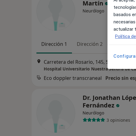
Al aceptar,
Martín
tecnologías
Neurólogo
basados en
necesarias
actualizar
Política d
Dirección 1
Dirección 2
Configura
Carretera del Rosario, 145, Santa Cruz de Tenerife
Hospital Universitario Nuestra Señora de C
Eco doppler transcraneal
Precio sin es
Dr. Jonathan Lóp
Fernández
Neurólogo
3 opiniones