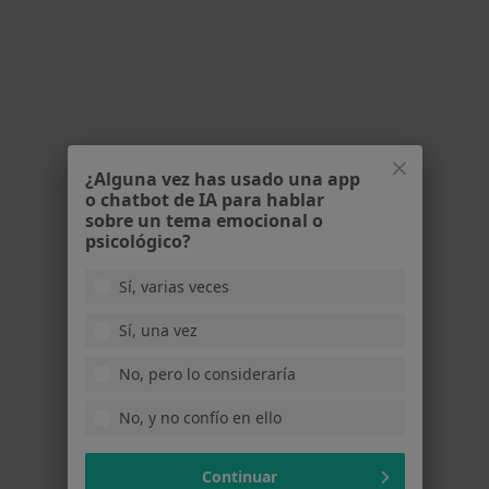
Pedir una cita
¿Alguna vez has usado una app
o chatbot de IA para hablar
sobre un tema emocional o
psicológico?
Noelia Pérez Soriano
Sí, varias veces
·
Ver más
Fisioterapeuta
Sí, una vez
142 opiniones
No, pero lo consideraría
Av. de Guadarrama 3, San Sebastián de los Reyes
•
Mapa
KINEYA
No, y no confío en ello
Ejercicio terapéutico
desde 40 €
Este especialista no ofrece reserva de cita online en esta dirección.
Continuar