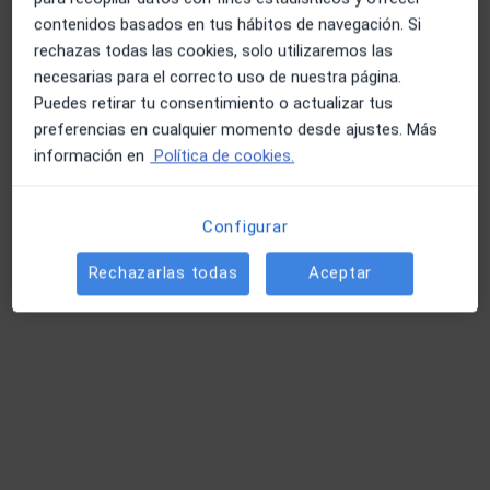
contenidos basados en tus hábitos de navegación. Si
rechazas todas las cookies, solo utilizaremos las
Andrés Pace Rincon
necesarias para el correcto uso de nuestra página.
Puedes retirar tu consentimiento o actualizar tus
·
Ver más
Fisioterapeuta
preferencias en cualquier momento desde ajustes. Más
255 opiniones
información en
Política de cookies.
Calle del Marqués de la Valdavia 95, local 3, Alcobendas
•
Mapa
Fisioterapia Alcobendas - Equipo Marc Van Zuilen
Configurar
Ejercicio terapéutico
Precio sin especificar
Este servicio no está disponible.
Rechazarlas todas
Aceptar
Otros servicios