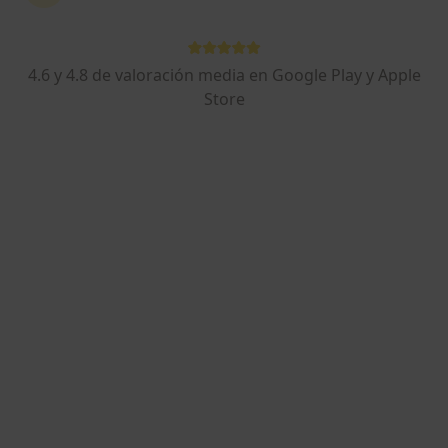
4.6 y 4.8 de valoración media en Google Play y Apple
Yaineth Carolina Rivera Trivison
Store
·
Ver más
Fisioterapeuta
221 opiniones
Calle del Marqués de la Valdavia 95, local 3, Alcobendas
•
Mapa
Fisioterapia Alcobendas - Equipo Marc Van Zuilen
Ejercicio terapéutico
Precio sin especificar
Este servicio no está disponible.
Otros servicios