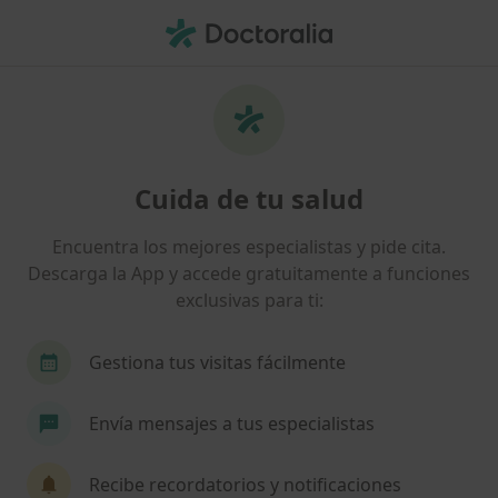
Men
Ejercicio Terapéutico • Alcobendas, Madrid
Filtros
• 1
Mapa
Ejercicio terapéutico en Alcobendas: clínicas
Cuida de tu salud
y especialistas
Así organizamos los resultados
Encuentra los mejores especialistas y pide cita.
Descarga la App y accede gratuitamente a funciones
exclusivas para ti:
¿Qué especialidad estás buscando?
Fisioterapeuta
Osteópata
Podólogo
Gestiona tus visitas fácilmente
Envía mensajes a tus especialistas
Recibe recordatorios y notificaciones