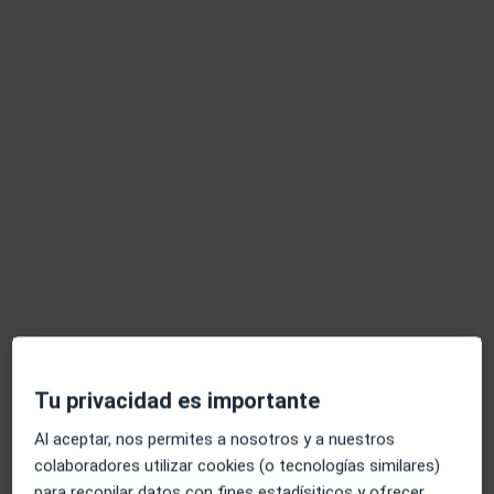
Isabel Marella Fernández
·
Ver más
Fisioterapeuta
118 opiniones
Calle del Marqués de la Valdavia 95, local 3, Alcobendas
•
Mapa
Fisioterapia Alcobendas - Equipo Marc Van Zuilen
Ejercicio terapéutico
Precio sin especificar
Este servicio no está disponible.
Otros servicios
Tu privacidad es importante
Al aceptar, nos permites a nosotros y a nuestros
colaboradores utilizar cookies (o tecnologías similares)
para recopilar datos con fines estadísiticos y ofrecer