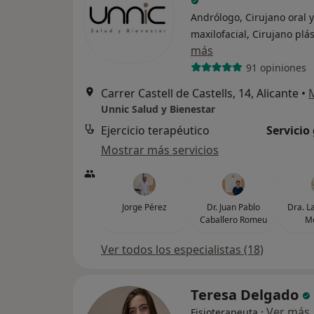
Andrólogo, Cirujano oral y
maxilofacial, Cirujano plás
más
91 opiniones
Carrer Castell de Castells, 14, Alicante
•
Unnic Salud y Bienestar
Ejercicio terapéutico
Servicio
Mostrar más servicios
Jorge Pérez
Dr. Juan Pablo
Dra. L
Caballero Romeu
M
Ver todos los especialistas (18)
Teresa Delgado
·
Ver más
Fisioterapeuta