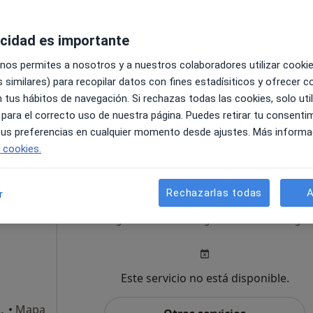
Pedir una cita
tons
acidad es importante
 nos permites a nosotros y a nuestros colaboradores utilizar cooki
 similares) para recopilar datos con fines estadísiticos y ofrecer 
iment 2, San Juan de Alicante
•
Mapa
 tus hábitos de navegación. Si rechazas todas las cookies, solo uti
 para el correcto uso de nuestra página. Puedes retirar tu consenti
45 €
 tus preferencias en cualquier momento desde ajustes. Más informa
e cookies.
Rechazarlas todas
A
r
ez
Hoy
Mañana
Lun
8 ago.
9 ago.
10 ago.
Este servicio no está disponible.
 Ramos, 10, Alicante
•
Mapa