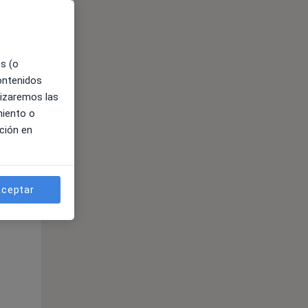
es (o
contenidos
lizaremos las
miento o
ción en
ceptar