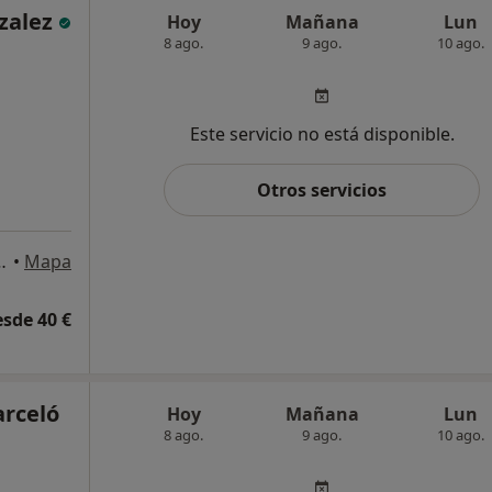
zalez
Hoy
Mañana
Lun
8 ago.
9 ago.
10 ago.
Este servicio no está disponible.
Otros servicios
 Ramos, 10, Alicante
•
Mapa
esde 40 €
arceló
Hoy
Mañana
Lun
8 ago.
9 ago.
10 ago.