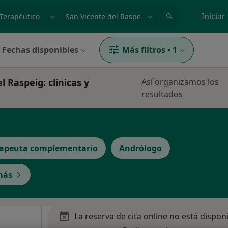
dad, enfermedad o nombre
p. ej. Madrid
Iniciar
Fechas disponibles
Más filtros
•
1
l Raspeig: clínicas y
Así organizamos los
resultados
rapeuta complementario
Andrólogo
más
La reserva de cita online no está dispon