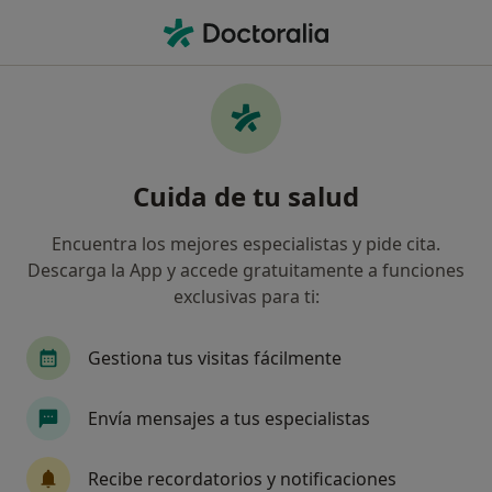
Men
¿Qué estás buscando?
Página De Inicio
Servicios
Embolizacón Operativa
Embolizacón operativa -
Cuida de tu salud
Información, expertos y
preguntas frecuentes
Encuentra los mejores especialistas y pide cita.
Descarga la App y accede gratuitamente a funciones
Otros nombres: Embolización operativa
exclusivas para ti:
Gestiona tus visitas fácilmente
Envía mensajes a tus especialistas
Información
Recibe recordatorios y notificaciones