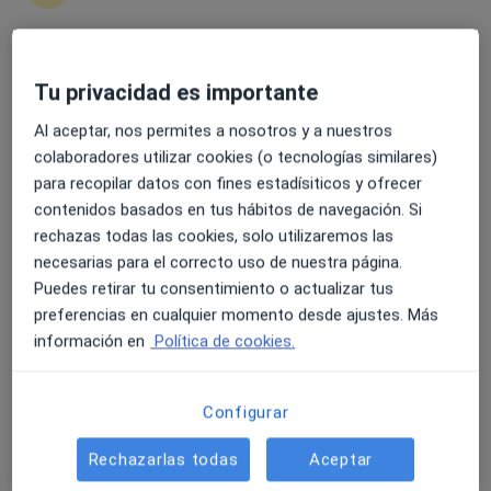
Expertos en embolizacón operativa
4.6 y 4.8 de valoración media en Google Play y Apple
Tu privacidad es importante
Store
Juan José Jiménez Ruano
Al aceptar, nos permites a nosotros y a nuestros
colaboradores utilizar cookies (o tecnologías similares)
Angiólogo y cirujano vascular
Málaga
para recopilar datos con fines estadísiticos y ofrecer
contenidos basados en tus hábitos de navegación. Si
Reservar cita
rechazas todas las cookies, solo utilizaremos las
necesarias para el correcto uso de nuestra página.
Guillermo Rubén Larrañaga
Puedes retirar tu consentimiento o actualizar tus
Safontas
preferencias en cualquier momento desde ajustes. Más
información en
Política de cookies.
Angiólogo y cirujano vascular
Tolosa
Fernando Bernabeu Pascual
Configurar
Angiólogo y cirujano vascular
Rechazarlas todas
Aceptar
Alicante