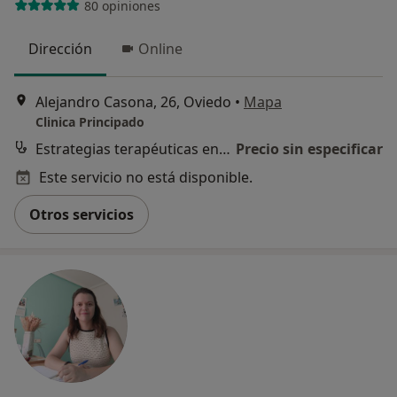
80 opiniones
Dirección
Online
Alejandro Casona, 26, Oviedo
•
Mapa
Clinica Principado
Estrategias terapéuticas en comunicación y habilidades sociales
Precio sin especificar
Este servicio no está disponible.
Otros servicios
¿Alguna vez has usado una app
o chatbot de IA para hablar
sobre un tema emocional o
psicológico?
Sí, varias veces