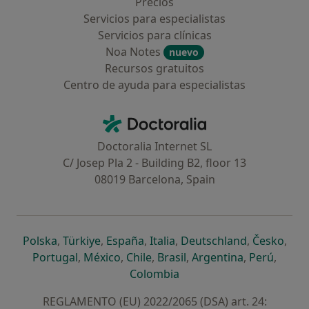
Precios
Servicios para especialistas
Servicios para clínicas
Noa Notes
nuevo
Recursos gratuitos
Centro de ayuda para especialistas
Contacto
Doctoralia - Página de inicio
Doctoralia Internet SL
C/ Josep Pla 2 - Building B2, floor 13
08019 Barcelona, Spain
se abre en una nueva pestaña
se abre en una nueva pestaña
se abre en una nueva pestaña
se abre en una nueva pes
se abre en 
se a
Polska
,
Türkiye
,
España
,
Italia
,
Deutschland
,
Česko
,
se abre en una nueva pestaña
se abre en una nueva pestaña
se abre en una nueva pestaña
se abre en una nueva p
se abre en 
se abr
Portugal
,
México
,
Chile
,
Brasil
,
Argentina
,
Perú
,
se abre en una nueva pe
Colombia
REGLAMENTO (EU) 2022/2065 (DSA) art. 24: