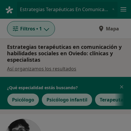
Men
Estrategias Terapéuticas En Comunicación Y Habilidades Sociales • Oviedo, Asturias
Filtros
• 1
Mapa
Estrategias terapéuticas en comunicación y
habilidades sociales en Oviedo: clínicas y
especialistas
Así organizamos los resultados
¿Qué especialidad estás buscando?
Psicólogo
Psicólogo infantil
Terapeuta c