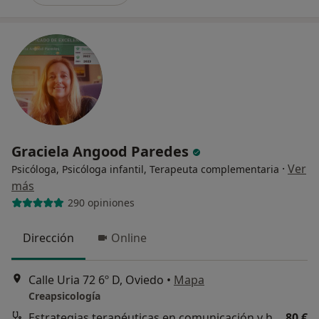
Graciela Angood Paredes
·
Ver
Psicóloga, Psicóloga infantil, Terapeuta complementaria
más
290 opiniones
Dirección
Online
Calle Uria 72 6º D, Oviedo
•
Mapa
Creapsicología
Estrategias terapéuticas en comunicación y habilidades sociales
80 €