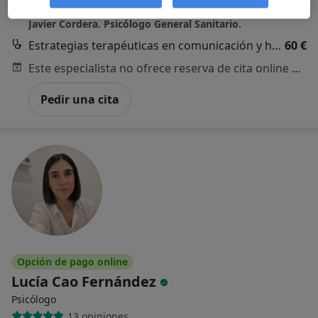
Calle Campoamor 27 1º, Oviedo
•
Mapa
Javier Cordera. Psicólogo General Sanitario.
Estrategias terapéuticas en comunicación y habilidades sociales
60 €
Este especialista no ofrece reserva de cita online en esta dirección.
Pedir una cita
Opción de pago online
Lucía Cao Fernández
Psicólogo
13 opiniones