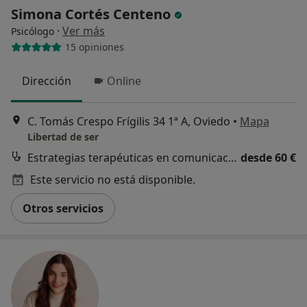
Simona Cortés Centeno
Sí, una vez
·
Ver más
Psicólogo
15 opiniones
No, pero lo consideraría
No, y no confío en ello
Dirección
Online
Continuar
C. Tomás Crespo Frígilis 34 1ª A, Oviedo
•
Mapa
Libertad de ser
Estrategias terapéuticas en comunicación y habilidades sociales
desde 60 €
Este servicio no está disponible.
Otros servicios