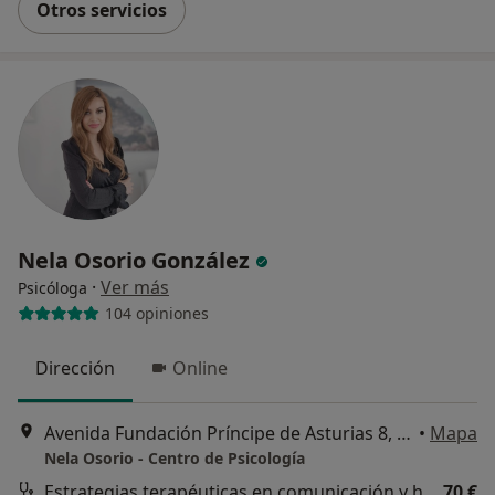
Otros servicios
Nela Osorio González
·
Ver más
Psicóloga
104 opiniones
Dirección
Online
Avenida Fundación Príncipe de Asturias 8, Oviedo
•
Mapa
Nela Osorio - Centro de Psicología
Estrategias terapéuticas en comunicación y habilidades sociales
70 €