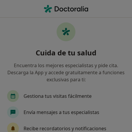
Men
Estrategias Terapéuticas En Comunicación Y Habilidades Sociales • Pozuelo de Alarcón, Madrid
Filtros
• 1
Seguro
Mapa
Estrategias terapéuticas en comunicación y
Cuida de tu salud
habilidades sociales en Pozuelo de Alarcón:
clínicas y especialistas
Encuentra los mejores especialistas y pide cita.
Así organizamos los resultados
Descarga la App y accede gratuitamente a funciones
exclusivas para ti:
¿Qué especialidad estás buscando?
Gestiona tus visitas fácilmente
Psicólogo
Psicólogo infantil
Psicopedago
Envía mensajes a tus especialistas
Recibe recordatorios y notificaciones