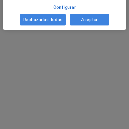
Configurar
Dirección
Online 1
Online 2
Rechazarlas todas
Aceptar
CARRETERA DE HÚMERA, 87, Pozuelo de Alarcón
•
Mapa
PsyVitae
Estrategias terapéuticas en comunicación y habilidades sociales
70 €
Este especialista no ofrece reserva de cita online en esta dirección.
Pedir una cita
Daniel Moscoso López