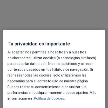
PsyVitae
Estrategias terapéuticas en comunicación y habilidades sociales
70 €
Este especialista no ofrece reserva de cita online en esta dirección.
Pedir una cita
Tu privacidad es importante
Al aceptar, nos permites a nosotros y a nuestros
colaboradores utilizar cookies (o tecnologías similares)
para recopilar datos con fines estadísiticos y ofrecer
contenidos basados en tus hábitos de navegación. Si
rechazas todas las cookies, solo utilizaremos las
necesarias para el correcto uso de nuestra página.
Opción de pago online
Puedes retirar tu consentimiento o actualizar tus
Ana Villanúa Blanch
preferencias en cualquier momento desde ajustes. Más
·
Ver más
Psicóloga
información en
Política de cookies.
8 opiniones