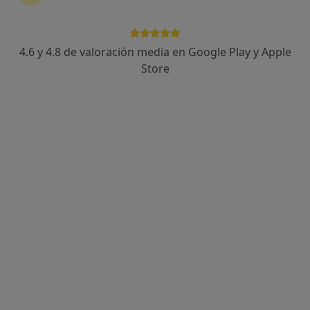
4.6 y 4.8 de valoración media en Google Play y Apple
Store
Opción de pago online
Carolina Rosenthal Silva
·
Ver más
Psicóloga
33 opiniones
Dirección
Online
Calle Sagunto, 9, 2d, Pozuelo de Alarcón
•
Mapa
Terapia Psicológica en Pozuelo de Alarcón
Estrategias terapéuticas en comunicación y habilidades sociales
70 €
Este especialista no ofrece reserva de cita online en esta dirección.
Pedir una cita