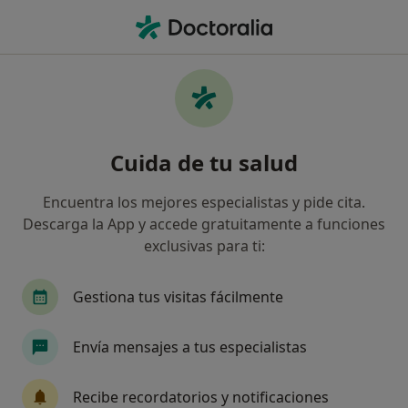
Men
Evaluación Neuropsicológica • Valencia, Valencia
Filtros
• 1
Mapa
Evaluación neuropsicológica en Valencia:
Cuida de tu salud
clínicas y especialistas
Así organizamos los resultados
Encuentra los mejores especialistas y pide cita.
Descarga la App y accede gratuitamente a funciones
exclusivas para ti:
Gestiona tus visitas fácilmente
Envía mensajes a tus especialistas
Sergio Moreno Garrido
Recibe recordatorios y notificaciones
·
Ver más
Psicólogo