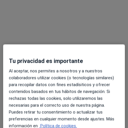
Lucía Pino López
Psicóloga
11 opiniones
Plaça de Segòvia, 10, Jesús, Valencia
•
Mapa
Neuroespacio Cognitivo
Evaluación neuropsicológica
60 €
Este servicio no está disponible.
Tu privacidad es importante
Otros servicios
Al aceptar, nos permites a nosotros y a nuestros
colaboradores utilizar cookies (o tecnologías similares)
para recopilar datos con fines estadísiticos y ofrecer
contenidos basados en tus hábitos de navegación. Si
rechazas todas las cookies, solo utilizaremos las
necesarias para el correcto uso de nuestra página.
Puedes retirar tu consentimiento o actualizar tus
preferencias en cualquier momento desde ajustes. Más
información en
Política de cookies.
José Vicente Martínez Cortés