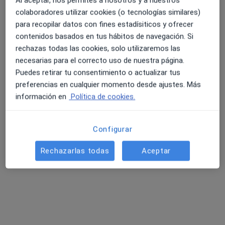
Al aceptar, nos permites a nosotros y a nuestros
colaboradores utilizar cookies (o tecnologías similares)
para recopilar datos con fines estadísiticos y ofrecer
contenidos basados en tus hábitos de navegación. Si
rechazas todas las cookies, solo utilizaremos las
necesarias para el correcto uso de nuestra página.
Puedes retirar tu consentimiento o actualizar tus
preferencias en cualquier momento desde ajustes. Más
Dr. Oswaldo Carvallo Cacini
información en
Política de cookies.
·
Ver más
Dentista
27 opiniones
Configurar
Av. Pau Casals 33, Sant Quirze del Vallès
•
Mapa
Clínica Vocca
Rechazarlas todas
Aceptar
Férula de descarga
Precio sin especificar
Este especialista no ofrece reserva de cita online en esta dirección.
Pedir una cita