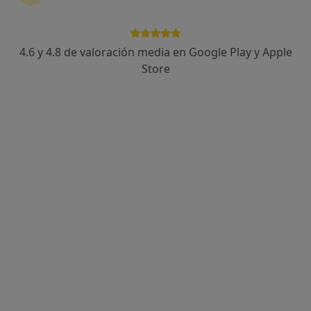
4.6 y 4.8 de valoración media en Google Play y Apple
Dr. Eduardo Artajona Ceba
Store
Dentista, Médico general
183 opiniones
Ofrecemos servicio personalizado
Más de 30 años de experiencia
Cuidamos de tu salud
Carrer de les Escaletes 19 Entresuelo 2, Terrassa
•
Mapa
Clínica Dental Eduardo Artajona Terrassa
Férula de descarga
desde 200 €
Este servicio no está disponible.
Otros servicios