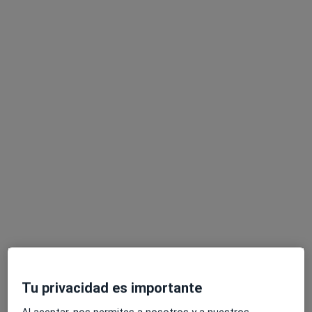
Dra. Irene García García
·
Ver más
Dentista
30 opiniones
Av. d'Estrasburg 141, Sabadell
•
Mapa
Clínica Dental Emmadent Sabadell
Férula de descarga
desde 225 €
Este especialista no ofrece reserva de cita online en esta dirección.
Pedir una cita
Tu privacidad es importante