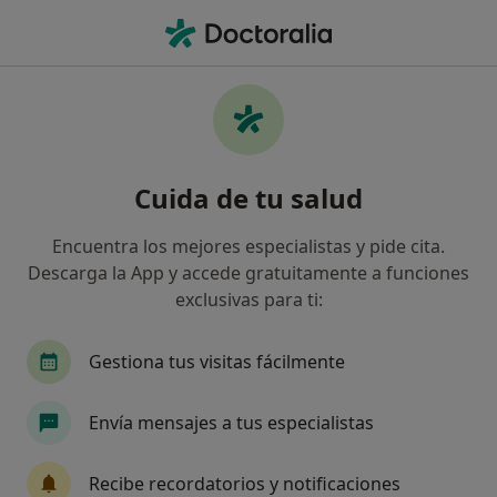
Men
Férula De Descarga • Terrassa, Barcelona
Filtros
• 1
Seguro
Mapa
Férula de descarga en Terrassa: clínicas y
Cuida de tu salud
especialistas
Así organizamos los resultados
Encuentra los mejores especialistas y pide cita.
Descarga la App y accede gratuitamente a funciones
exclusivas para ti:
¿Qué especialidad estás buscando?
Dentista
Dentista infantil
Anestesista
Gestiona tus visitas fácilmente
Envía mensajes a tus especialistas
Recibe recordatorios y notificaciones