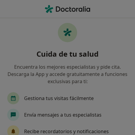
Men
Fotocoagulación Con Láser En Desgarros De Retina • Valencia, Valencia
Filtros
• 1
Seguro
Mapa
Fotocoagulación con láser en desgarros de
Cuida de tu salud
retina en Valencia: clínicas y especialistas
Así organizamos los resultados
Encuentra los mejores especialistas y pide cita.
Descarga la App y accede gratuitamente a funciones
exclusivas para ti:
¿Qué especialidad estás buscando?
Oftalmólogo
Médico de familia
Analista c
Gestiona tus visitas fácilmente
Envía mensajes a tus especialistas
Recibe recordatorios y notificaciones