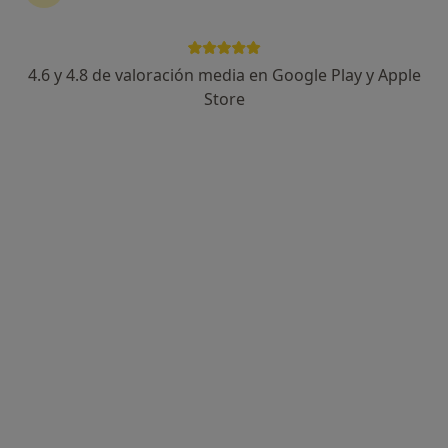
4.6 y 4.8 de valoración media en Google Play y Apple
Dr. Alex Fernandez Santodomingo
Store
·
Ver más
Oftalmólogo
37 opiniones
Dirección
Online
Pizarro 15 (bajo), Valencia
•
Mapa
Aiken Prevención y Cirugía Ocular
Fotocoagulación con láser en desgarros de retina
Precio sin especificar
Este especialista no ofrece reserva de cita online en esta dirección.
Pedir una cita