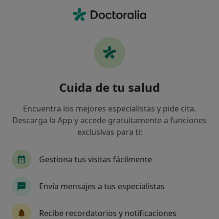
Men
Holter De Ritmo • Murcia, Murcia
Filtros
• 1
Seguro
Mapa
Holter de Ritmo en Murcia: clínicas y
Cuida de tu salud
especialistas
Así organizamos los resultados
Encuentra los mejores especialistas y pide cita.
Descarga la App y accede gratuitamente a funciones
exclusivas para ti:
¿Cuál es tu compañía aseguradora?
Adeslas
Asisa
Sanitas
DKV Seguros
Gestiona tus visitas fácilmente
Envía mensajes a tus especialistas
Recibe recordatorios y notificaciones