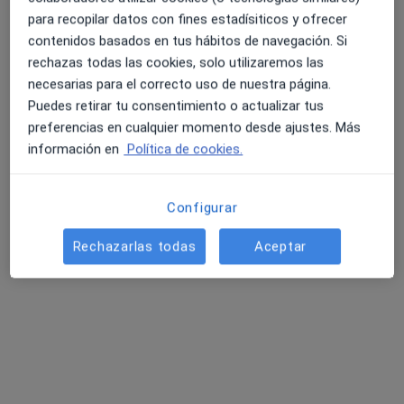
para recopilar datos con fines estadísiticos y ofrecer
contenidos basados en tus hábitos de navegación. Si
rechazas todas las cookies, solo utilizaremos las
necesarias para el correcto uso de nuestra página.
Puedes retirar tu consentimiento o actualizar tus
preferencias en cualquier momento desde ajustes. Más
información en
Política de cookies.
Dr. Ignacio Echeverria Lucotti
·
Ver más
Cardiólogo
Configurar
191 opiniones
Rechazarlas todas
Aceptar
Dirección
Online
Ronda Sur 20, Murcia
•
Mapa
Hospital Mesa del Castillo
Holter de Ritmo
100 €
Este servicio no está disponible.