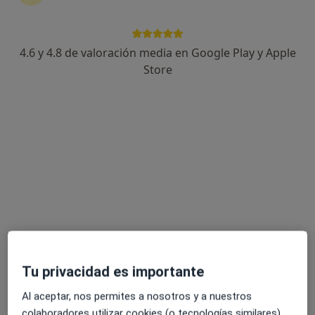
4.6 y 4.8 de valoración media en Google Play y Apple
Dr. José Luis Sánchez Puerta
Store
Cardiólogo
178 opiniones
Cardiología clínica
Cardiogeratría
30 años de experiencia
Cl. Bando de la Huerta, 4, Murcia
•
Mapa
Sanchez Puerta.
Holter de Ritmo
Precio sin especificar
Este servicio no está disponible.
Tu privacidad es importante
Otros servicios
Al aceptar, nos permites a nosotros y a nuestros
colaboradores utilizar cookies (o tecnologías similares)