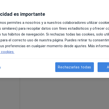
acidad es importante
 nos permites a nosotros y a nuestros colaboradores utilizar cooki
pa
 similares) para recopilar datos con fines estadísiticos y ofrecer 
 tus hábitos de navegación. Si rechazas todas las cookies, solo uti
250 €
 para el correcto uso de nuestra página. Puedes retirar tu consenti
 tus preferencias en cualquier momento desde ajustes. Más informa
e cookies.
Esta dirección no tiene calendario onli
er
Rechazarlas todas
A
r
Ver direcciones con calendario online