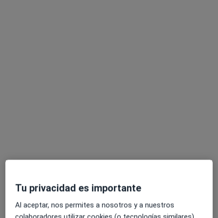
Dra. Alina Butova
·
Ver más
Dentista
52 opiniones
Calle Sacerdote Isidro Albert 14, L4, Alicante
•
Mapa
Videntex
Prótesis sobre implantes dentales
desde 400 €
Este especialista no ofrece reserva de cita online en esta dirección.
Pedir una cita
Tu privacidad es importante
Al aceptar, nos permites a nosotros y a nuestros
colaboradores utilizar cookies (o tecnologías similares)