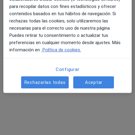
para recopilar datos con fines estadísiticos y ofrecer
contenidos basados en tus hábitos de navegación. Si
Aroa Sánchez Zaragozí
rechazas todas las cookies, solo utilizaremos las
·
Ver más
Higienista dental
necesarias para el correcto uso de nuestra página.
110 opiniones
Puedes retirar tu consentimiento o actualizar tus
preferencias en cualquier momento desde ajustes. Más
Plaza del Alcalde Agatángelo Soler 4, Alicante
•
Mapa
información en
Política de cookies.
Estudio Dental Smile
Implantes dentales
750 €
Este especialista no ofrece reserva de cita online en esta dirección.
Configurar
Rechazarlas todas
Aceptar
Pedir una cita