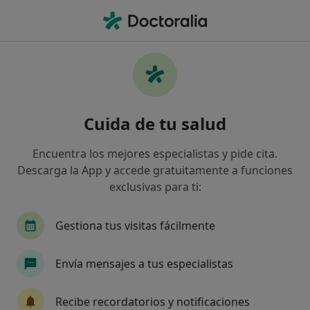
Men
Implantes Dentales • San Juan de Alicante, Alicante
Filtros
• 1
Seguro
Mapa
Implantes dentales en San Juan de
Cuida de tu salud
Alicante: clínicas y especialistas
Así organizamos los resultados
Encuentra los mejores especialistas y pide cita.
Descarga la App y accede gratuitamente a funciones
exclusivas para ti:
¿Qué tipo de visita quieres reservar?
Implantes dentales
Implante dental
Gestiona tus visitas fácilmente
Envía mensajes a tus especialistas
Recibe recordatorios y notificaciones