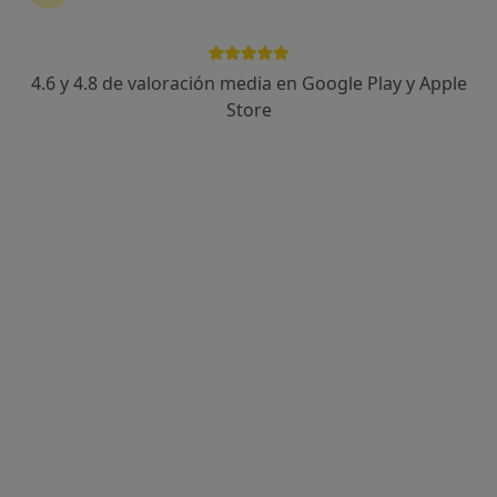
4.6 y 4.8 de valoración media en Google Play y Apple
Dra. Miriam Delgado Algarra
Store
·
Ver más
Dentista
5 opiniones
Carrer Castell de Castells, 14, Alicante
•
Mapa
Unnic Salud y Bienestar
Implantes dentales
desde 700 €
Este especialista no ofrece reserva de cita online en esta dirección.
Pedir una cita