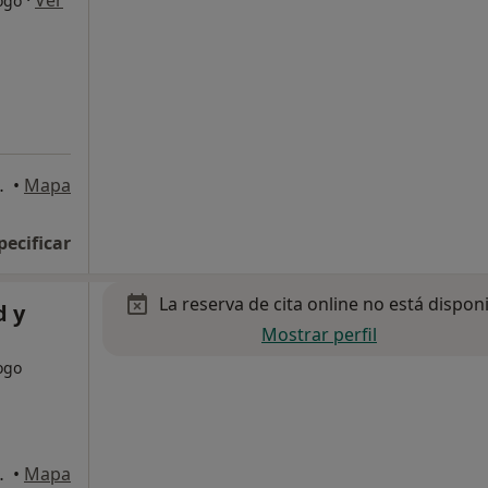
·
Ver
ogo
ruz de Tenerife
•
Mapa
pecificar
La reserva de cita online no está dispon
d y
Mostrar perfil
ogo
ruz de Tenerife
•
Mapa