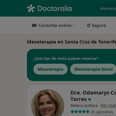
especiali
Consulta online
Seguro
Mesoterapia en Santa Cruz de Tenerife:
¿Qué tipo de visita quieres reservar?
Mesoterapia
Mesoterapia facial
Dra. Odamarys Co
Torres
·
Ver má
Médica estética
85 opiniones