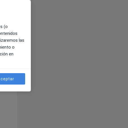
es (o
contenidos
lizaremos las
miento o
ción en
ible
ceptar