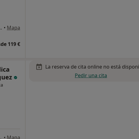
35 , Santa Cruz de Tenerife
•
Mapa
de 119 €
La reserva de cita online no está dispon
ica
Pedir una cita
guez
ca
nta Cruz de Tenerife
•
Mapa