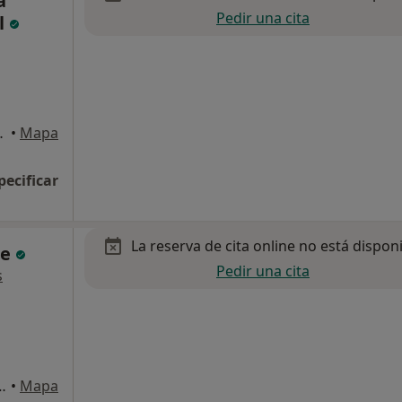
a
Pedir una cita
l
Cruz de Tenerife
•
Mapa
pecificar
La reserva de cita online no está dispon
le
Pedir una cita
s
, Santa Cruz de Tenerife
•
Mapa