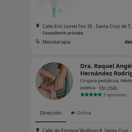
Calle Eric Lionel Fox 
Consultorio privado
Mesoterapia
des
Dra. Raquel Angél
Hernández Rodrí
Cirujana pediátrica, Médi
·
Ver más
estética
5 opiniones
Dirección
Online
Calle de Enrique Wolfson 8, Sa