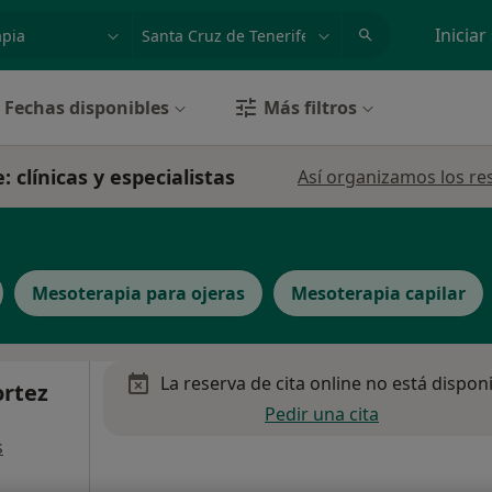
dad, enfermedad o nombre
p. ej. Madrid
Iniciar
Fechas disponibles
Más filtros
 clínicas y especialistas
Así organizamos los re
Mesoterapia para ojeras
Mesoterapia capilar
La reserva de cita online no está dispon
rtez
Pedir una cita
s