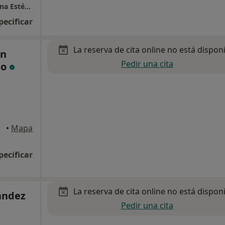
CSE | Clínica Salud Estética | Sección Medicina Estética | Cirugía Plástica | Nutrición
pecificar
La reserva de cita online no está dispon
en
Pedir una cita
so
•
Mapa
pecificar
La reserva de cita online no está dispon
ández
Pedir una cita