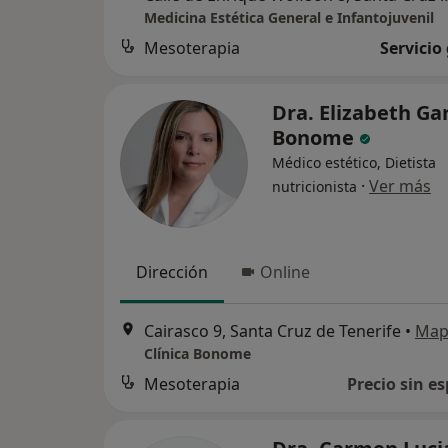
Medicina Estética General e Infantojuvenil
Mesoterapia
Servicio
Dra. Elizabeth Ga
Bonome
Médico estético, Dietista
·
Ver más
nutricionista
Dirección
Online
Cairasco 9, Santa Cruz de Tenerife
•
Map
Clínica Bonome
Mesoterapia
Precio sin es