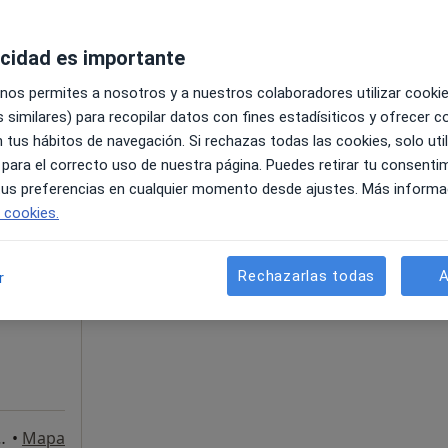
acidad es importante
c. 6B, San Cristóbal de la Laguna
•
Mapa
 nos permites a nosotros y a nuestros colaboradores utilizar cooki
150 €
 similares) para recopilar datos con fines estadísiticos y ofrecer 
 tus hábitos de navegación. Si rechazas todas las cookies, solo uti
 para el correcto uso de nuestra página. Puedes retirar tu consenti
 tus preferencias en cualquier momento desde ajustes. Más informa
La reserva de cita online no está dispon
e cookies.
cía
Ver teléfono
·
estético
Rechazarlas todas
A
r
a, Santa Cruz de Tenerife
•
Mapa