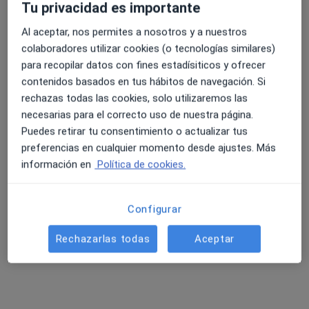
en escuchar música sinfónica procesada por un
Tu privacidad es importante
programa informático durante 10 días, cada día 45
Al aceptar, nos permites a nosotros y a nuestros
minutos. El programa se configura a nivel individual
colaboradores utilizar cookies (o tecnologías similares)
según su audiometría. se realizan audiometrías de
para recopilar datos con fines estadísiticos y ofrecer
control durante la terapia y al finalizarla.
contenidos basados en tus hábitos de navegación. Si
rechazas todas las cookies, solo utilizaremos las
necesarias para el correcto uso de nuestra página.
Puedes retirar tu consentimiento o actualizar tus
Información
Pregunta al Experto
preferencias en cualquier momento desde ajustes. Más
información en
Política de cookies.
Expertos en método sena
Configurar
Rechazarlas todas
Aceptar
Adriana Rodríguez- Borlado
Domínguez
Psicólogo, Psicólogo infantil