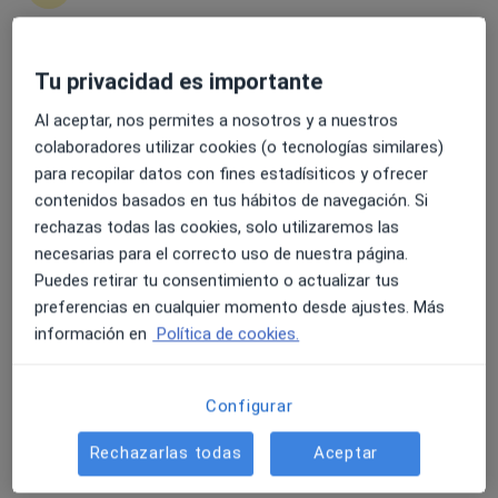
Mercè Garcia Lizandra
Podólogo
Tu privacidad es importante
4.6 y 4.8 de valoración media en Google Play y Apple
Vic
Store
Al aceptar, nos permites a nosotros y a nuestros
Reservar cita
colaboradores utilizar cookies (o tecnologías similares)
Laura Díaz Sánchez
para recopilar datos con fines estadísiticos y ofrecer
contenidos basados en tus hábitos de navegación. Si
Podólogo
rechazas todas las cookies, solo utilizaremos las
Cartagena
necesarias para el correcto uso de nuestra página.
Puedes retirar tu consentimiento o actualizar tus
Reservar cita
preferencias en cualquier momento desde ajustes. Más
Gemma Clusellas Muñoz
información en
Política de cookies.
Podólogo
Barcelona
Configurar
Rechazarlas todas
Aceptar
Enrique Jimenez Cabrerizo