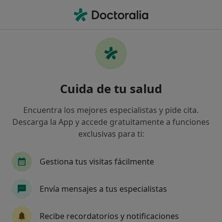
Men
¿Qué estás buscando?
Página De Inicio
Servicios
Miniquiropodia
Miniquiropodia - Información,
Cuida de tu salud
expertos y preguntas frecuentes
Encuentra los mejores especialistas y pide cita.
Descarga la App y accede gratuitamente a funciones
exclusivas para ti:
Información
Gestiona tus visitas fácilmente
Expertos en miniquiropodia
Envía mensajes a tus especialistas
Recibe recordatorios y notificaciones