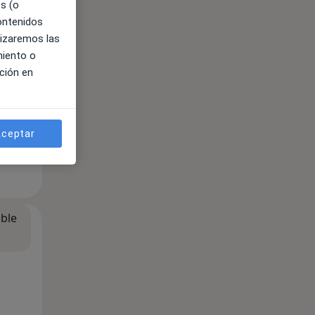
es (o
contenidos
lizaremos las
miento o
ción en
ceptar
ible