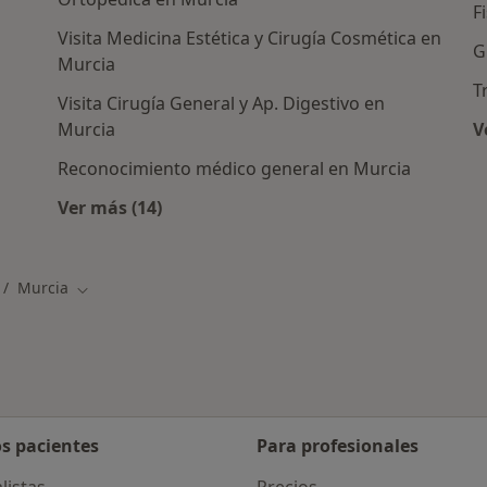
F
Visita Medicina Estética y Cirugía Cosmética en
G
Murcia
T
Visita Cirugía General y Ap. Digestivo en
Murcia
V
as en Murcia
Reconocimiento médico general en Murcia
Ver más (14)
Más en esta categoría: Otros servicios en M
Murcia
mbiar de ciudad
Cambiar de ciudad
os pacientes
Para profesionales