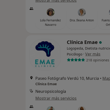
Mostrar más servicios
Lola Fernandez
Dra. Ileana Anton
Fuens
Navarro
Or
Clínica Emae
Logopeda, Dietista nutrici
·
Ver más
Psicólogo
218 opiniones
Paseo Fotógrafo Verdú 10, Murcia
•
Ma
Clínica Emae
Neuropsicología
Mostrar más servicios