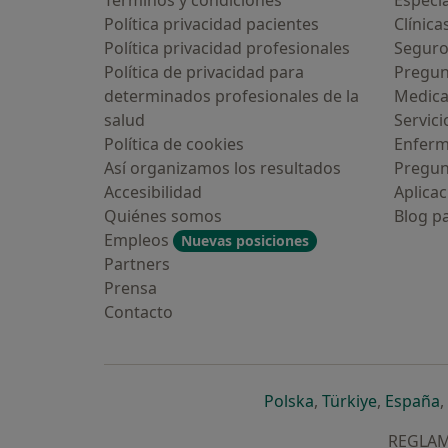
Términos y condiciones
Especia
Política privacidad pacientes
Clínica
Política privacidad profesionales
Seguro
Política de privacidad para
Pregun
determinados profesionales de la
Medic
salud
Servici
Política de cookies
Enfer
Así organizamos los resultados
Pregun
Accesibilidad
Aplicac
Quiénes somos
Blog p
Empleos
Nuevas posiciones
Partners
Prensa
Contacto
se abre en una n
se abre 
s
Polska
,
Türkiye
,
España
,
REGLAME