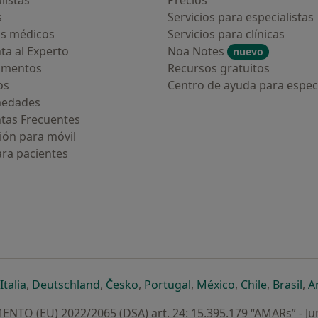
listas
Precios
s
Servicios para especialistas
s médicos
Servicios para clínicas
ta al Experto
Noa Notes
nuevo
amentos
Recursos gratuitos
os
Centro de ayuda para especi
medades
tas Frecuentes
ión para móvil
ara pacientes
ueva pestaña
en una nueva pestaña
e abre en una nueva pestaña
se abre en una nueva pestaña
se abre en una nueva pestaña
se abre en una nueva pestaña
se abre en una nueva p
se abre en una
se abre e
se
Italia
,
Deutschland
,
Česko
,
Portugal
,
México
,
Chile
,
Brasil
,
A
NTO (EU) 2022/2065 (DSA) art. 24: 15.395.179 “AMARs” - Ju