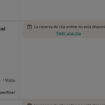
La reserva de cita online no está dispon
cel
Pedir una cita
 34,Bajo B, Murcia
•
Mapa
pecificar