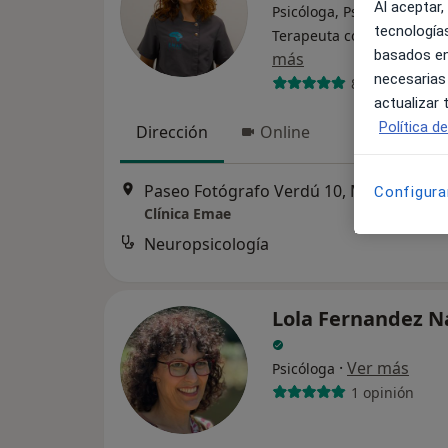
Al aceptar,
Psicóloga, Psicóloga infant
tecnologías
Terapeuta complementari
basados en
más
necesarias
81 opiniones
actualizar
Política d
Dirección
Online
Paseo Fotógrafo Verdú 10, Murcia
•
Ma
Configura
Clínica Emae
Neuropsicología
Lola Fernandez N
·
Ver más
Psicóloga
1 opinión