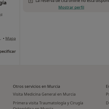
La reserva de cita online no está dispon
gía
Mostrar perfil
il
 34,Bajo B, Murcia
•
Mapa
pecificar
Otros servicios en Murcia
E
Visita Medicina General en Murcia
P
Primera visita Traumatología y Cirugía
D
Ortopédica en Murcia