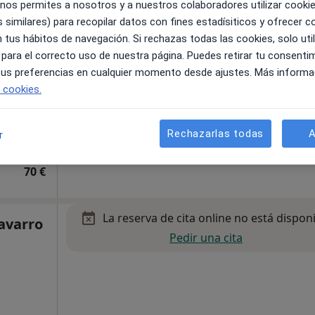
 nos permites a nosotros y a nuestros colaboradores utilizar cooki
il,
 similares) para recopilar datos con fines estadísiticos y ofrecer 
·
Ver
a
 tus hábitos de navegación. Si rechazas todas las cookies, solo uti
Este servicio no está disponible.
 para el correcto uso de nuestra página. Puedes retirar tu consenti
 tus preferencias en cualquier momento desde ajustes. Más informa
Otros servicios
e cookies.
pa
Rechazarlas todas
A
r
70 €
La reserva de cita online no está dispon
avarro
Pedir una cita