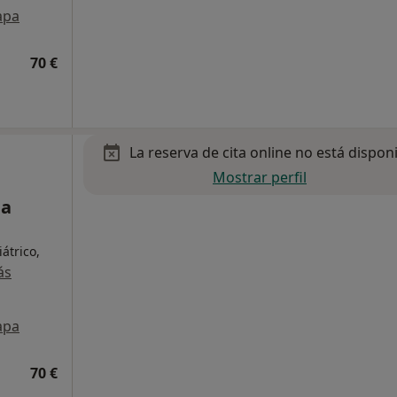
apa
70 €
La reserva de cita online no está dispon
Mostrar perfil
na
átrico,
ás
apa
70 €