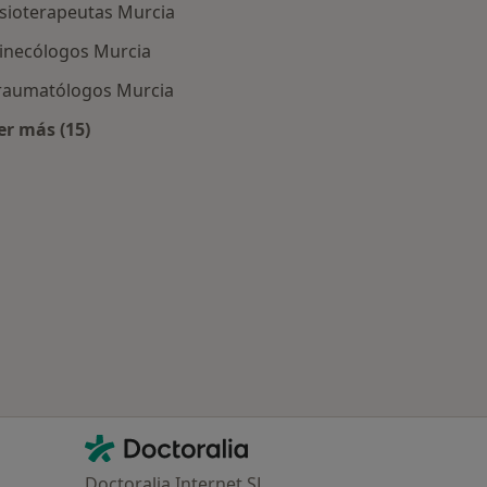
isioterapeutas Murcia
inecólogos Murcia
raumatólogos Murcia
er más (15)
Más en esta categoría: Especialistas más solicitados
urcia
Contacto
Doctoralia - Página de inicio
Doctoralia Internet SL