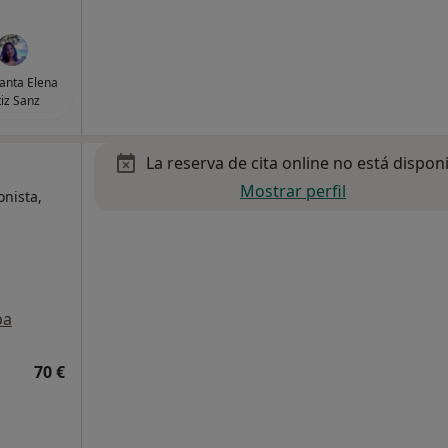
anta Elena
tiz Sanz
La reserva de cita online no está dispon
Mostrar perfil
onista,
pa
70 €