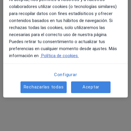
colaboradores utilizar cookies (o tecnologías similares)
para recopilar datos con fines estadísiticos y ofrecer
contenidos basados en tus hábitos de navegación. Si
rechazas todas las cookies, solo utilizaremos las
necesarias para el correcto uso de nuestra página.
Puedes retirar tu consentimiento o actualizar tus
Quico Martínez Milà
preferencias en cualquier momento desde ajustes. Más
·
Ver más
información en
Política de cookies.
Psicólogo
34 opiniones
Configurar
Dirección
Online
Rechazarlas todas
Aceptar
Carrer de Sant Miquel, 36, 5d, Palma de Mallorca
•
Mapa
Medinamente
Orientación profesional
Precio sin especificar
Este especialista no ofrece reserva de cita online en esta dirección.