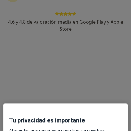
4.6 y 4.8 de valoración media en Google Play y Apple
Amparo Albelda Selfa
Store
·
Ver más
Psicóloga
112 opiniones
Dirección
Online
Carrer de Quetglas 23, Palma de Mallorca
•
Mapa
Centro Anagram
Orientación profesional
60 €
Este especialista no ofrece reserva de cita online en esta dirección.
Pedir una cita
Tu privacidad es importante
Al aceptar, nos permites a nosotros y a nuestros