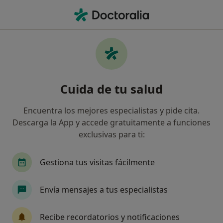
Men
Orientación Profesional • Palma de Mallorca, Islas Baleares
Filtros
• 1
Seguro
Mapa
Orientación profesional en Palma de
Cuida de tu salud
Mallorca: clínicas y especialistas
Así organizamos los resultados
Encuentra los mejores especialistas y pide cita.
Descarga la App y accede gratuitamente a funciones
exclusivas para ti:
¿Qué especialidad estás buscando?
Psicólogo
Psicólogo infantil
Gestiona tus visitas fácilmente
Envía mensajes a tus especialistas
Recibe recordatorios y notificaciones