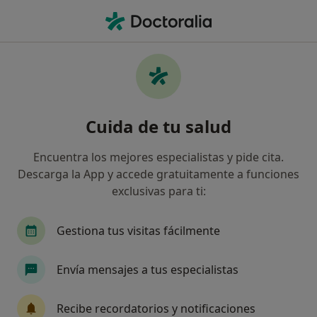
Men
Primera Visita Fisioterapia • Castelldefels, Barcelona
Filtros
• 1
Mapa
Primera visita fisioterapia en Castelldefels:
Cuida de tu salud
clínicas y especialistas
Así organizamos los resultados
Encuentra los mejores especialistas y pide cita.
Descarga la App y accede gratuitamente a funciones
exclusivas para ti:
Gestiona tus visitas fácilmente
Envía mensajes a tus especialistas
Sara Hornillos Cruz
Recibe recordatorios y notificaciones
Fisioterapeuta