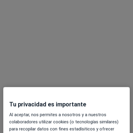
Julia Royo Molero
·
Ver más
Fisioterapeuta
7 opiniones
Carrer d'Arcadi Balaguer 91, Castelldefels
•
Mapa
Osteopatia Fisioterapia Taboada Sauvage
Primera visita fisioterapia
desde 70 €
Este especialista no ofrece reserva de cita online en esta dirección.
Pedir una cita
Tu privacidad es importante
Al aceptar, nos permites a nosotros y a nuestros
colaboradores utilizar cookies (o tecnologías similares)
para recopilar datos con fines estadísiticos y ofrecer