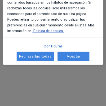
contenidos basados en tus hábitos de navegación. Si
Centro Medico Can Vinader
rechazas todas las cookies, solo utilizaremos las
·
Ver
Fisioterapeuta, Médico estético, Médico rehabilitador
necesarias para el correcto uso de nuestra página.
más
Puedes retirar tu consentimiento o actualizar tus
1 opinión
preferencias en cualquier momento desde ajustes. Más
información en
Política de cookies.
Rambla Blas Infante 19, Castelldefels
•
Mapa
Centro Medico Can Vinader
Primera visita fisioterapia
55 €
Configurar
Mostrar más servicios
Rechazarlas todas
Aceptar
Ningún profesional de este centro tiene citas disponibles
Mostrar perfil