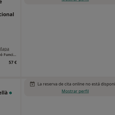
e
cional
,
Mapa
Physios, Centre de Fisioterapia i Rehabilitació Funcional
57 €
La reserva de cita online no está dispon
Mostrar perfil
ellà