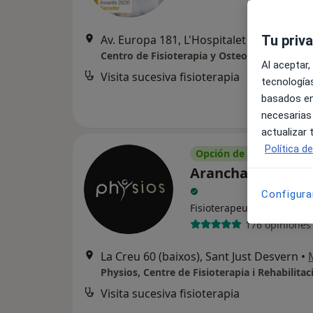
Av. Europa 181, L'Hospitalet de Llobrega
Tu priv
Centro de Fisioterapia y Osteopatía Grifols
Al aceptar,
Visita sucesiva fisioterapia
tecnologías
basados en
necesarias
actualizar
Política d
Opción de pago online
Arancha Trancho 
Configura
·
Ver más
Fisioterapeuta
176 opiniones
La Creu 60 (baixos), Sant Just Desvern
•
Visita sucesiva fisioterapia