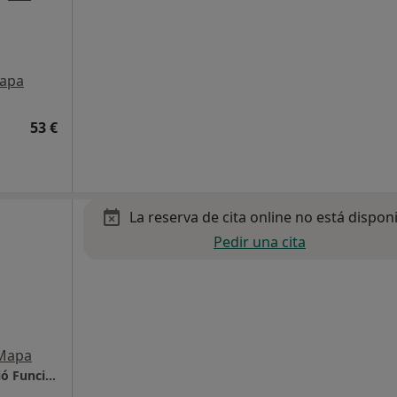
apa
53 €
La reserva de cita online no está dispon
Pedir una cita
Mapa
Physios, Centre de Fisioterapia i Rehabilitació Funcional