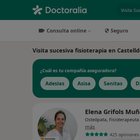
especiali
Consulta online
Seguro
Visita sucesiva fisioterapia en Castellde
¿Cuál es tu compañía aseguradora?
Adeslas
Asisa
Sanitas
D
Elena Grifols Mu
Osteópata, Fisioterapeuta
más
425 opiniones