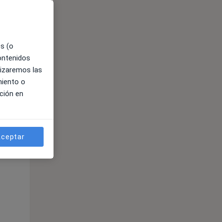
es (o
contenidos
lizaremos las
miento o
ción en
ible
ceptar