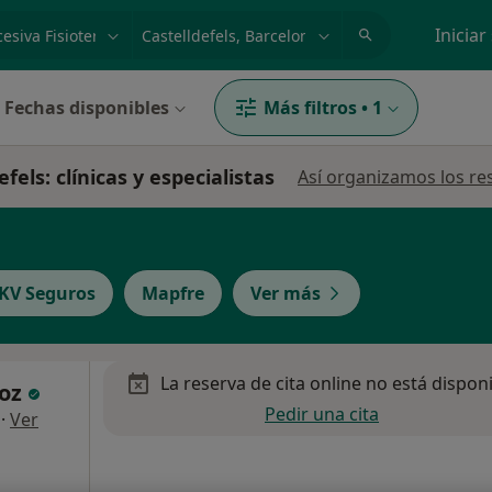
dad, enfermedad o nombre
p. ej. Madrid
Iniciar
Fechas disponibles
Más filtros
•
1
fels: clínicas y especialistas
Así organizamos los re
KV Seguros
Mapfre
Ver más
La reserva de cita online no está dispon
ñoz
Pedir una cita
·
Ver