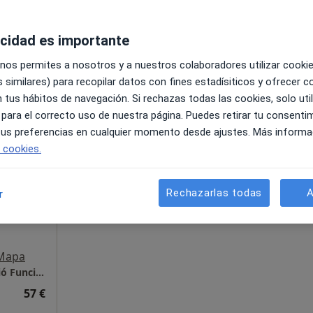
t
acidad es importante
•
Mapa
 nos permites a nosotros y a nuestros colaboradores utilizar cooki
50 €
 similares) para recopilar datos con fines estadísiticos y ofrecer 
 tus hábitos de navegación. Si rechazas todas las cookies, solo uti
 para el correcto uso de nuestra página. Puedes retirar tu consenti
 tus preferencias en cualquier momento desde ajustes. Más informa
La reserva de cita online no está dispon
e cookies.
Pedir una cita
Alonso
Rechazarlas todas
A
r
Mapa
Physios, Centre de Fisioterapia i Rehabilitació Funcional
57 €