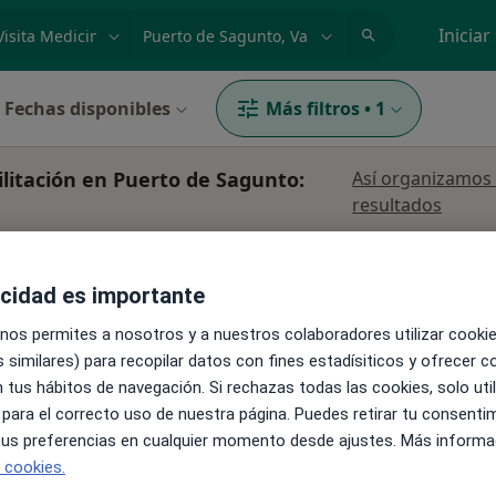
dad, enfermedad o nombre
p. ej. Madrid
Iniciar
Fechas disponibles
Más filtros
•
1
ilitación en Puerto de Sagunto:
Así organizamos 
resultados
acidad es importante
Enfermero
Fisioterapeuta
Médico estético
 nos permites a nosotros y a nuestros colaboradores utilizar cooki
 similares) para recopilar datos con fines estadísiticos y ofrecer 
 tus hábitos de navegación. Si rechazas todas las cookies, solo uti
 para el correcto uso de nuestra página. Puedes retirar tu consenti
 tus preferencias en cualquier momento desde ajustes. Más informa
e cookies.
La reserva de cita online no está dispon