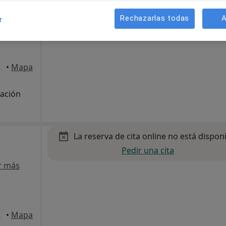
Mostrar perfil
Rechazarlas todas
A
r
s
Sagunto
•
Mapa
tación
La reserva de cita online no está dispon
Pedir una cita
r más
Sagunto
•
Mapa