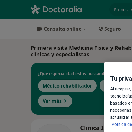
especiali
Consulta online
Seguro
Primera visita Medicina Física y Rehab
clínicas y especialistas
¿Qué especialidad estás buscando?
Tu priv
Médico rehabilitador
Cardiólogo
Al aceptar,
tecnologías
Ver más
basados en
necesarias
actualizar
Política d
Clínica ISD