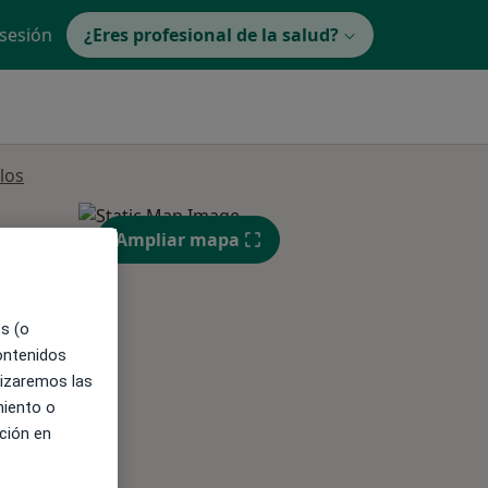
 sesión
¿Eres profesional de la salud?
los
Ampliar mapa
es (o
contenidos
lizaremos las
miento o
ción en
ible