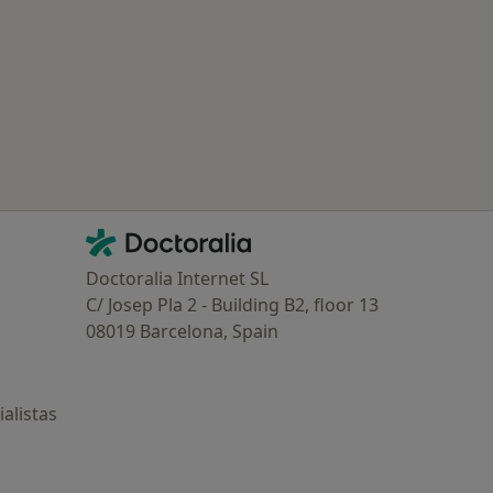
Puerto de Sagunto
udad
Contacto
Doctoralia - Página de inicio
Doctoralia Internet SL
C/ Josep Pla 2 - Building B2, floor 13
08019 Barcelona, Spain
alistas