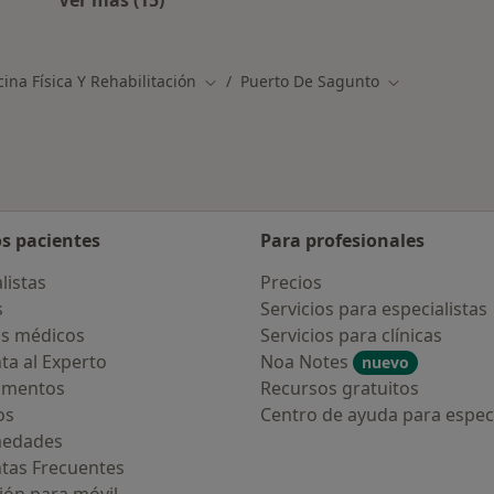
Ver más (15)
Más en esta categoría: Otros servicios en 
ina Física Y Rehabilitación
Puerto De Sagunto
Cambiar de ciudad
Cambiar de ci
os pacientes
Para profesionales
listas
Precios
s
Servicios para especialistas
s médicos
Servicios para clínicas
ta al Experto
Noa Notes
nuevo
amentos
Recursos gratuitos
os
Centro de ayuda para especi
medades
tas Frecuentes