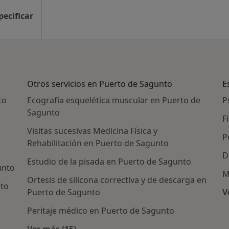
pecificar
Otros servicios en Puerto de Sagunto
E
to
Ecografía esquelética muscular en Puerto de
P
Sagunto
F
Visitas sucesivas Medicina Física y
P
Rehabilitación en Puerto de Sagunto
o
D
Estudio de la pisada en Puerto de Sagunto
unto
M
Ortesis de silicona correctiva y de descarga en
nto
Puerto de Sagunto
V
Peritaje médico en Puerto de Sagunto
as en Puerto de Sagunto