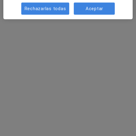
Rechazarlas todas
Aceptar
Hospital Viamed Bahía de Cádiz
·
Ver más
Alergólogo, Analista clínico, Patólogo
398 opiniones
Calle Arroyuelo 7, Chiclana de la Frontera
•
Mapa
Hospital Viamed Bahía de Cádiz
Primera visita Medicina Interna
90 €
Mostrar más servicios
Dr. Gabriel De
Dr. Antonio Jesús
Dr. Juan Francisco
Retegui García de
Clavo Sánchez
Dominguez
Quesada
Bermudez
Ver todos los especialistas (8)