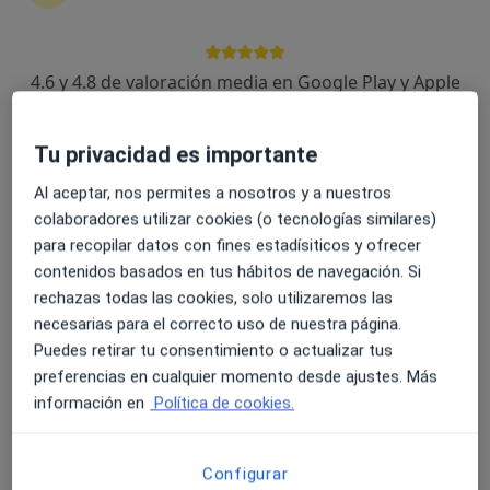
4.6 y 4.8 de valoración media en Google Play y Apple
Dr. Antonio Jesús Clavo Sánchez
Store
Internista
Tu privacidad es importante
5 opiniones
Al aceptar, nos permites a nosotros y a nuestros
Calle Arroyuelo 7, Chiclana de la Frontera
•
Mapa
colaboradores utilizar cookies (o tecnologías similares)
Hospital Viamed Bahía de Cádiz
para recopilar datos con fines estadísiticos y ofrecer
Primera visita Medicina Interna
90 €
contenidos basados en tus hábitos de navegación. Si
Este servicio no está disponible.
rechazas todas las cookies, solo utilizaremos las
necesarias para el correcto uso de nuestra página.
Otros servicios
Puedes retirar tu consentimiento o actualizar tus
preferencias en cualquier momento desde ajustes. Más
información en
Política de cookies.
Configurar