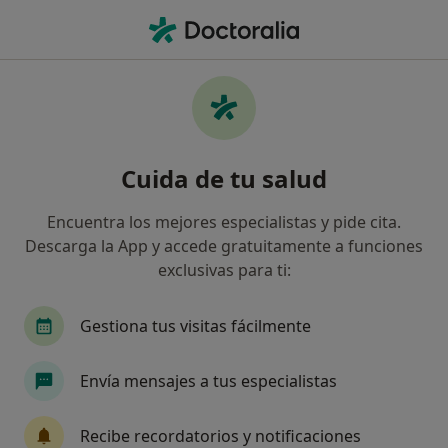
Men
Primera Visita Medicina Interna • Chiclana de la Frontera, Cádiz
Filtros
• 1
Seguro
Mapa
Primera visita Medicina Interna en Chiclana
Cuida de tu salud
de la Frontera: clínicas y especialistas
Así organizamos los resultados
Encuentra los mejores especialistas y pide cita.
Descarga la App y accede gratuitamente a funciones
exclusivas para ti:
¿Qué especialidad estás buscando?
Internista
Alergólogo
Analista clínico
Gestiona tus visitas fácilmente
Envía mensajes a tus especialistas
Recibe recordatorios y notificaciones