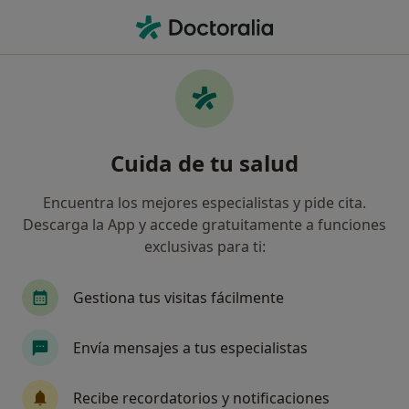
Men
Primera Visita Odontología Pediátrica • Mataró, Barcelona
Filtros
• 1
Seguro
Mapa
Primera visita Odontología Pediátrica en
Cuida de tu salud
Mataró: clínicas y especialistas
Así organizamos los resultados
Encuentra los mejores especialistas y pide cita.
Descarga la App y accede gratuitamente a funciones
exclusivas para ti:
¿Qué especialidad estás buscando?
Dentista
Dentista infantil
Cirujano oral y
Gestiona tus visitas fácilmente
Envía mensajes a tus especialistas
Recibe recordatorios y notificaciones