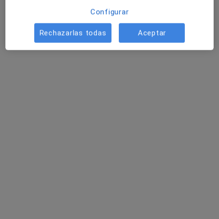
Otros servicios
Configurar
Rechazarlas todas
Aceptar
Clínica Institut Design
Cirujano oral y maxilofacial, Especialista en medicina
·
Ver más
preventiva, Dentista
19 opiniones
Carrer de Sant Benet 24, Mataró
•
Mapa
Clínica Institut Design
Primera visita Odontología Pediátrica
40 €
Mostrar más servicios