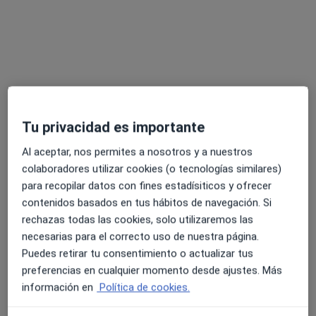
Mostrar perfil
Tu privacidad es importante
Al aceptar, nos permites a nosotros y a nuestros
colaboradores utilizar cookies (o tecnologías similares)
Dra. Irina Ginés González
para recopilar datos con fines estadísiticos y ofrecer
·
Ver más
Dentista
contenidos basados en tus hábitos de navegación. Si
2 opiniones
rechazas todas las cookies, solo utilizaremos las
necesarias para el correcto uso de nuestra página.
Carrer de Sant Benet 24, Mataró
•
Mapa
Puedes retirar tu consentimiento o actualizar tus
Clínica Institut Design
preferencias en cualquier momento desde ajustes. Más
Primera visita Odontología Pediátrica
40 €
información en
Política de cookies.
Este servicio no está disponible.