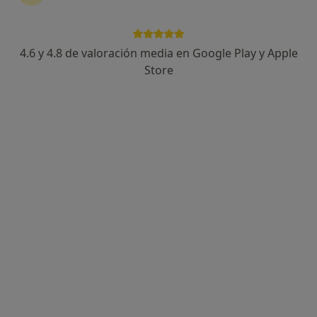
4.6 y 4.8 de valoración media en Google Play y Apple
Dra. Maria Carmela Giovannelli
Store
Dentista infantil
2 opiniones
Carrer de Sant Antoni, 6, Mataró
•
Mapa
Clínica Dental Tomás
Primera visita Odontología Pediátrica
40 €
Este especialista no ofrece reserva de cita online en esta dirección.
Pedir una cita