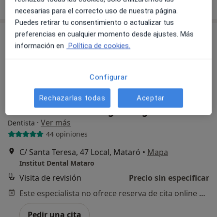
necesarias para el correcto uso de nuestra página.
Puedes retirar tu consentimiento o actualizar tus
preferencias en cualquier momento desde ajustes. Más
información en
Política de cookies.
Configurar
Rechazarlas todas
Aceptar
Dra. Èrica Prados Delgado-Aguilera
·
Ver más
Dentista
44 opiniones
C/ Santa Teresa, 47 Local, Mataró
•
Mapa
Institut Dental Mataro
Visita de revisión
Precio sin especificar
Este especialista no ofrece reserva de cita online en esta dirección.
Pedir una cita