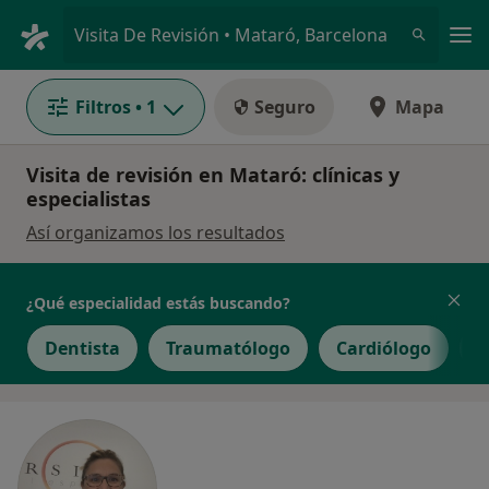
Men
Visita De Revisión • Mataró, Barcelona
Filtros
• 1
Seguro
Mapa
Visita de revisión en Mataró: clínicas y
especialistas
Así organizamos los resultados
¿Qué especialidad estás buscando?
Dentista
Traumatólogo
Cardiólogo
M