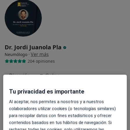
Dr. Jordi Juanola Pla
·
Ver más
Neumólogo
204 opiniones
Dirección
Online
Tu privacidad es importante
Carrer d'Argentona 84, Mataró
•
Mapa
Consulta Respira
Al aceptar, nos permites a nosotros y a nuestros
Visita de revisión
50 €
colaboradores utilizar cookies (o tecnologías similares)
para recopilar datos con fines estadísiticos y ofrecer
Este especialista no ofrece reserva de cita online en esta dirección.
contenidos basados en tus hábitos de navegación. Si
Pedir una cita
rechazas todas las cookies, solo utilizaremos las