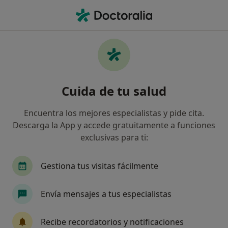
Men
Primera Visita Ortodoncia • Madrid, Madrid
Filtros
• 1
Seguro
Mapa
Primera Visita Ortodoncia en Madrid:
Cuida de tu salud
clínicas y especialistas
Así organizamos los resultados
Encuentra los mejores especialistas y pide cita.
Descarga la App y accede gratuitamente a funciones
exclusivas para ti:
¿Qué especialidad estás buscando?
Dentista
Dentista infantil
Cirujano oral y
Gestiona tus visitas fácilmente
Envía mensajes a tus especialistas
Recibe recordatorios y notificaciones