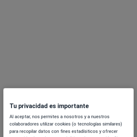
Dra. Sandra García Guerra
·
Ver más
Dentista
31 opiniones
Dirección
Online
Calle de las Delicias 2, Madrid
•
Mapa
Tu privacidad es importante
CalmaEstudio Dental
Al aceptar, nos permites a nosotros y a nuestros
Primera Visita Ortodoncia
Servicio gratuito
colaboradores utilizar cookies (o tecnologías similares)
Este especialista no ofrece reserva de cita online en esta dirección.
para recopilar datos con fines estadísiticos y ofrecer