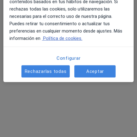
contenidos basados en tus hábitos de navegación. Si
Pedir una cita
rechazas todas las cookies, solo utilizaremos las
necesarias para el correcto uso de nuestra página.
Puedes retirar tu consentimiento o actualizar tus
preferencias en cualquier momento desde ajustes. Más
información en
Política de cookies.
Configurar
Rechazarlas todas
Aceptar
Dra. Yaiza Nefa Díaz
·
Ver más
Dentista, Dentista infantil
277 opiniones
Avda Orovilla número 47, local 6, bajo., Madrid
•
Mapa
Clínica Dental Orovilla
Primera Visita Ortodoncia
Servicio gratuito
Este especialista no ofrece reserva de cita online en esta dirección.