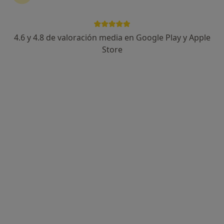
4.6 y 4.8 de valoración media en Google Play y Apple
Dra. Nuria Pey Tena-Dávila
Store
·
Ver más
Dentista, Dentista infantil
38 opiniones
Calle Alcalá 78, Madrid
•
Mapa
Centro medico janos
Primera Visita Ortodoncia
40 €
Este especialista no ofrece reserva de cita online en esta dirección.
Pedir una cita