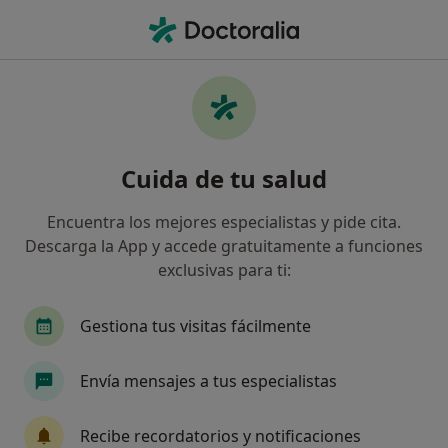
Men
Primera Visita Pediatría • Ponferrada, León
Filtros
• 1
Seguro
Mapa
Primera visita Pediatría en Ponferrada:
Cuida de tu salud
clínicas y especialistas
Así organizamos los resultados
Encuentra los mejores especialistas y pide cita.
Descarga la App y accede gratuitamente a funciones
exclusivas para ti:
¿Qué especialidad estás buscando?
Pediatra
Alergólogo
Gestiona tus visitas fácilmente
Analista clínico
Patólogo
Envía mensajes a tus especialistas
Anestesista
Ver más
Recibe recordatorios y notificaciones