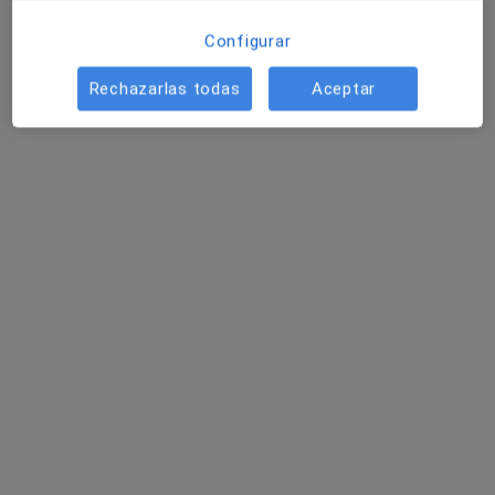
Configurar
Rechazarlas todas
Aceptar
Dra. Sandra Gautreaux Minaya
·
Ver más
Pediatra
1 opinión
C/ HOSPITAL 28, Ponferrada
•
Mapa
Hospital de la Reina
Primera visita Pediatría
Precio sin especificar
Este servicio no está disponible.
Otros servicios