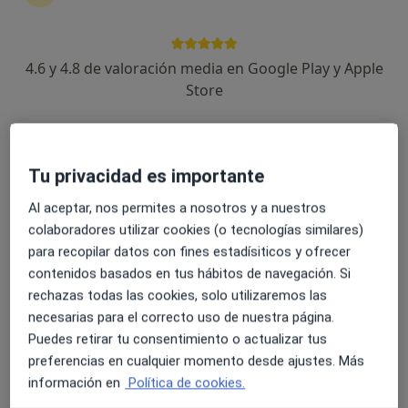
4.6 y 4.8 de valoración media en Google Play y Apple
Store
Tu privacidad es importante
Dr. Miguel Ángel Arias Consuegra
Al aceptar, nos permites a nosotros y a nuestros
·
Ver más
Pediatra
colaboradores utilizar cookies (o tecnologías similares)
46 opiniones
para recopilar datos con fines estadísiticos y ofrecer
contenidos basados en tus hábitos de navegación. Si
C/ HOSPITAL 28, Ponferrada
•
Mapa
rechazas todas las cookies, solo utilizaremos las
Hospital de la Reina
necesarias para el correcto uso de nuestra página.
Primera visita Pediatría
Precio sin especificar
Puedes retirar tu consentimiento o actualizar tus
Este servicio no está disponible.
preferencias en cualquier momento desde ajustes. Más
información en
Política de cookies.
Otros servicios