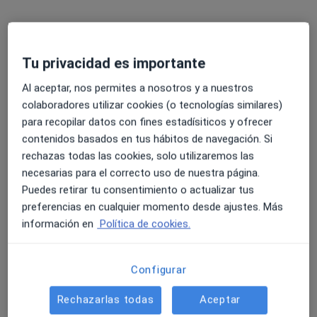
Edukem Alcasser
Primera visita Psicología
60 €
Este servicio no está disponible.
Tu privacidad es importante
Otros servicios
Al aceptar, nos permites a nosotros y a nuestros
colaboradores utilizar cookies (o tecnologías similares)
para recopilar datos con fines estadísiticos y ofrecer
contenidos basados en tus hábitos de navegación. Si
rechazas todas las cookies, solo utilizaremos las
necesarias para el correcto uso de nuestra página.
Puedes retirar tu consentimiento o actualizar tus
preferencias en cualquier momento desde ajustes. Más
información en
Política de cookies.
Daniel Santiago Amores
·
Ver más
Psicólogo, Psicólogo infantil
Configurar
261 opiniones
Rechazarlas todas
Aceptar
Dirección
Online 1
Online 2