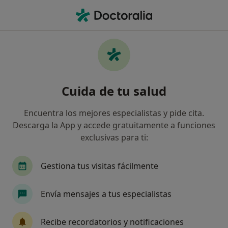
Men
Primera Visita Psicología • Benifaio, Valencia
Filtros
• 1
Seguro
Mapa
Primera visita Psicología en Benifaio:
Cuida de tu salud
clínicas y especialistas
Así organizamos los resultados
Encuentra los mejores especialistas y pide cita.
Descarga la App y accede gratuitamente a funciones
exclusivas para ti:
¿Qué especialidad estás buscando?
Psicólogo
Psicólogo infantil
Analista clín
Gestiona tus visitas fácilmente
Envía mensajes a tus especialistas
Recibe recordatorios y notificaciones