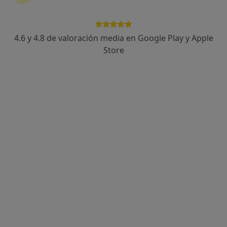
4.6 y 4.8 de valoración media en Google Play y Apple
Maricarmen Almudéver Fort
Store
·
Ver
Psicóloga, Psicóloga infantil, Terapeuta complementaria
más
8 opiniones
Dirección
Online
Carrer Mestre Chapí 22, Alcacer
•
Mapa
Maricarmen Almudéver Fort- Espacio Zénit
Primera visita Psicología
60 €
Este especialista no ofrece reserva de cita online en esta dirección.
Pedir una cita