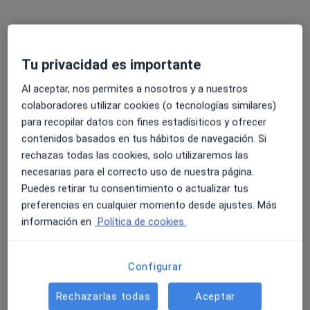
Este especialista no ofrece reserva de cita online en esta dirección.
Pedir una cita
Tu privacidad es importante
Al aceptar, nos permites a nosotros y a nuestros
colaboradores utilizar cookies (o tecnologías similares)
para recopilar datos con fines estadísiticos y ofrecer
contenidos basados en tus hábitos de navegación. Si
rechazas todas las cookies, solo utilizaremos las
necesarias para el correcto uso de nuestra página.
Puedes retirar tu consentimiento o actualizar tus
Raquel Vidal Arandes
preferencias en cualquier momento desde ajustes. Más
·
Ver más
Psicóloga
información en
Política de cookies.
7 opiniones
Dirección
Online
Configurar
Rechazarlas todas
Aceptar
Plaça Escultor Josep Clarà 11, Olot
•
Mapa