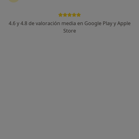
4.6 y 4.8 de valoración media en Google Play y Apple
Store
Opción de pago online
Àfrica Brasó Soler
·
Ver más
Psicóloga, Psicóloga infantil
93 opiniones
Ansiedad, depresión, trauma, relaciones de pareja
Máster en Psicologia General Sanitaria (UNED)
Disponibilidad los fines de semana
Dirección
Online
Carrer Antoni Llopis 6, Olot
•
Mapa
Centre L'Annex (Olot)
Primera visita Psicología
60 €