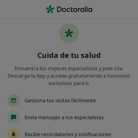
Men
Primera Visita Psicología • Olot, Girona
Filtros
• 1
Seguro
Mapa
Primera visita Psicología en Olot: clínicas y
Cuida de tu salud
especialistas
Así organizamos los resultados
Encuentra los mejores especialistas y pide cita.
Descarga la App y accede gratuitamente a funciones
exclusivas para ti:
¿Qué especialidad estás buscando?
Psicólogo
Psicólogo infantil
Acupuntor
Gestiona tus visitas fácilmente
Envía mensajes a tus especialistas
Recibe recordatorios y notificaciones