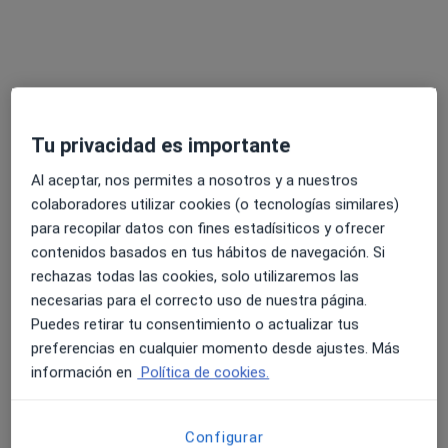
Tu privacidad es importante
Dra. Ruth Carvajal Rodriguez
Al aceptar, nos permites a nosotros y a nuestros
·
Ver más
Dentista, Dentista infantil
colaboradores utilizar cookies (o tecnologías similares)
348 opiniones
para recopilar datos con fines estadísiticos y ofrecer
Rosselló 183, Entlo 2, Barcelona
•
Mapa
contenidos basados en tus hábitos de navegación. Si
CLÍNICA DENTAL RUTH CARVAJAL
rechazas todas las cookies, solo utilizaremos las
Prótesis sobre implantes dentales
Precio sin especificar
necesarias para el correcto uso de nuestra página.
Puedes retirar tu consentimiento o actualizar tus
Este especialista no ofrece reserva de cita online en esta dirección.
preferencias en cualquier momento desde ajustes. Más
Pedir una cita
información en
Política de cookies.
Configurar