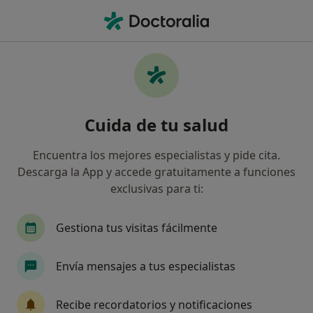
Men
Prótesis Sobre Implantes Dentales • Barcelona, Barcelona
Filtros
• 1
Seguro
Mapa
Prótesis sobre implantes dentales en
Cuida de tu salud
Barcelona: clínicas y especialistas
Así organizamos los resultados
Encuentra los mejores especialistas y pide cita.
Descarga la App y accede gratuitamente a funciones
exclusivas para ti:
¿Cuál es tu compañía aseguradora?
Adeslas
Asisa
Sanitas
DKV Seguros
Gestiona tus visitas fácilmente
Envía mensajes a tus especialistas
Recibe recordatorios y notificaciones