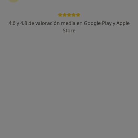
4.6 y 4.8 de valoración media en Google Play y Apple
Dra. Janet Guijarro Vidal
Store
·
Ver más
Dentista
10 opiniones
Dirección 1
Dirección 2
Carrer de Provença 116, local 1, Barcelona
•
Mapa
Clínica Dental Cleardent Barcelona Provença
Prótesis sobre implantes dentales
Servicio gratuito
Este servicio no está disponible.
Otros servicios