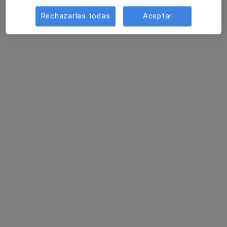
Rechazarlas todas
Aceptar
Dra. Natalia Danus Robert
·
Ver más
Dentista
475 opiniones
Dirección
Online
CASTILLEJOS 343, ENTLO. 2ª, Barcelona
•
Mapa
CLINICA DARO, DRA NATALIA DANÚS
Prótesis sobre implantes dentales
Precio sin especificar
Este especialista no ofrece reserva de cita online en esta dirección.
Pedir una cita